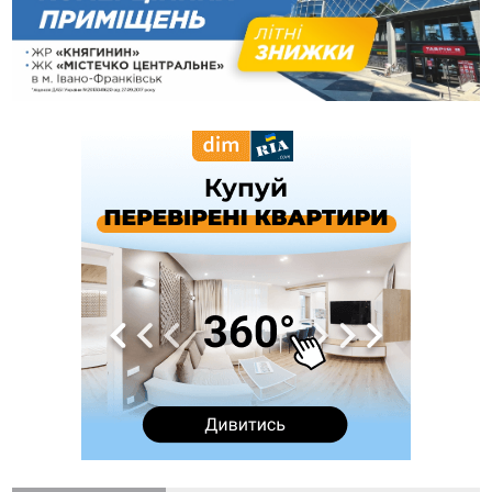
09:53
В урочищі біля Галича археологи відкопали давньоруську
вагову гирку XII–XIII століть
09:39
У Франківську медики провели серію складних операцій
на аорті
07 Серпня
22:22
У Богородчанах на "зебрі" водій Audi наїхав на
ФОТО
хлопчика з велосипедом
21:01
Загальна площа всіх книгарень України - трохи більше ніж 6
футбольних полів
20:47
На "зебрі" у Франківську два мотоциклісти збили жінку
18:55
Прикарпаття серед лідерів за будівництвом новобудов і
рекордсмен за зростанням цін на житло
16:48
Де безпечно купатися на Прикарпатті?
ВІДЕО
16:20
У Франківську дружина загиблого воїна створила
організацію «КОД 7'Я», аби підтримувати військових та їхні
сім'ї
15:57
У Коломиї на одній з вулиць встановлять комплекс
автоматичної фіксації швидкості
15:29
Війна забрала життя трьох воїнів з Прикарпаття