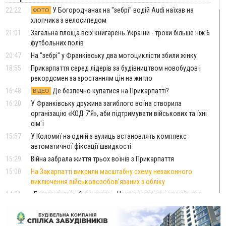
22:22
У Богородчанах на "зебрі" водій Audi наїхав на
ФОТО
хлопчика з велосипедом
21:01
Загальна площа всіх книгарень України - трохи більше ніж 6
футбольних полів
20:47
На "зебрі" у Франківську два мотоциклісти збили жінку
18:55
Прикарпаття серед лідерів за будівництвом новобудов і
рекордсмен за зростанням цін на житло
16:48
Де безпечно купатися на Прикарпатті?
ВІДЕО
16:20
У Франківську дружина загиблого воїна створила
організацію «КОД 7'Я», аби підтримувати військових та їхні
сім'ї
15:57
У Коломиї на одній з вулиць встановлять комплекс
автоматичної фіксації швидкості
15:29
Війна забрала життя трьох воїнів з Прикарпаття
15:00
На Закарпатті викрили масштабну схему незаконного
виключення військовозобов’язаних з обліку
14:31
«Багато питань буде знято». На громадських слуханнях в
Яремче обговорили, як вирішити питання джипінгу в
Карпатах