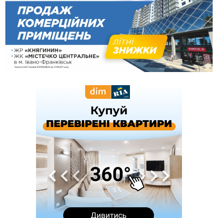
13:54
5 «тихих» хвороб, які виявляє профілактичне обстеження
13:30
На Надрічній тривають останні приготування до
ФОТО
нового руху
12:57
У Франківську зафіксували найбільшу спеку за всю історію
спостережень
12:24
Лікування наркоманії Київ: чому важливо розпочати
терапію якомога раніше
12:00
Франківця, який у Косові викрав за магазину понад 640
тисяч гривень у валюті, засудили до 5 років
11:50
Податкова передасть в Міноборони для "Оберегу" дані про
чоловіків 18–60 років
11:20
Водійка, яку на Сухомлинського побив інший керманич,
відмовилася від обвинувачення — справу закрили
10:45
У Франківську, Коломиї, Долині та Яремче 6 серпня
зафіксували рекордну спеку
10:02
Змушував надсилати інтимні фото: на Прикарпатті
затримали підозрюваного у розбещенні малолітньої
09:22
АМКУ розпочав справу проти Гвіздецької селищної ради
через різні ставки земельного податку
08:54
Синоптики попереджають про значний дощ на Прикарпатті