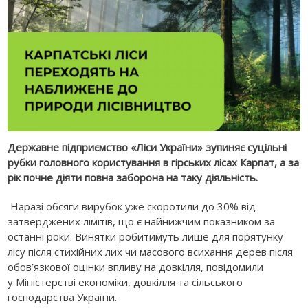
Державне підприємство «Ліси України» зупиняє суцільні
рубки головного користування в гірських лісах Карпат, а за
рік почне діяти повна заборона на таку діяльність.
Наразі обсяги вирубок уже скоротили до 30% від
затверджених лімітів, що є найнижчим показником за
останні роки. Винятки робитимуть лише для порятунку
лісу після стихійних лих чи масового всихання дерев після
обов’язкової оцінки впливу на довкілля, повідомили
у Міністерстві економіки, довкілля та сільського
господарства України.