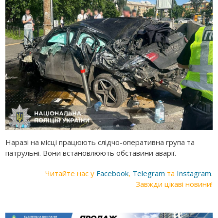
Наразі на місці працюють слідчо-оперативна група та
патрульні. Вони встановлюють обставини аварії.
Читайте нас у
Facebook
,
Telegram
та
Instagram
.
Завжди цікаві новини!