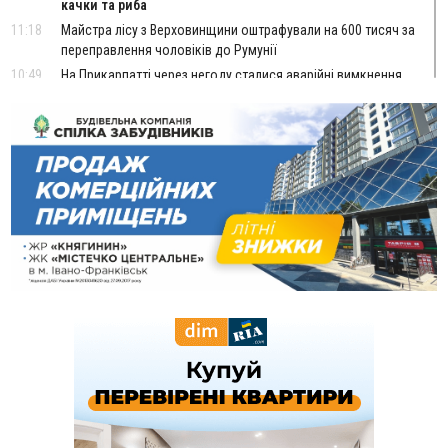
качки та риба
11:18
Майстра лісу з Верховинщини оштрафували на 600 тисяч за
переправлення чоловіків до Румунії
10:49
На Прикарпатті через негоду сталися аварійні вимкнення
світла
10:43
За змову на тендері для Долинської лікарні двох
підприємців оштрафували на 272 тисячі гривень
10:09
Яремчанський суд виніс вирок чоловіку, який у Буковелі
вкрав із супермаркету пляшку віскі за 8,5 тисяч
09:53
В урочищі біля Галича археологи відкопали давньоруську
вагову гирку XII–XIII століть
09:39
У Франківську медики провели серію складних операцій
на аорті
Вчора
22:22
У Богородчанах на "зебрі" водій Audi наїхав на
ФОТО
хлопчика з велосипедом
21:01
Загальна площа всіх книгарень України - трохи більше ніж 6
футбольних полів
20:47
На "зебрі" у Франківську два мотоциклісти збили жінку