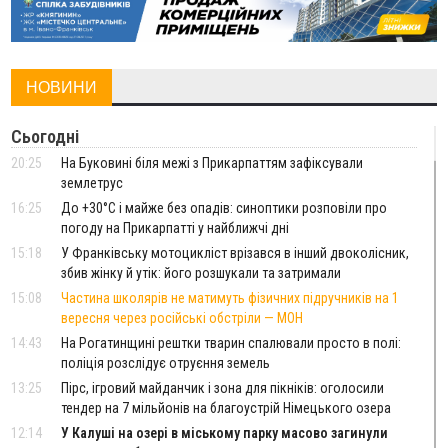
НОВИНИ
Сьогодні
20:25
На Буковині біля межі з Прикарпаттям зафіксували
землетрус
16:25
До +30°C і майже без опадів: синоптики розповіли про
погоду на Прикарпатті у найближчі дні
15:18
У Франківську мотоцикліст врізався в інший двоколісник,
збив жінку й утік: його розшукали та затримали
15:08
Частина школярів не матимуть фізичних підручників на 1
вересня через російські обстріли — МОН
14:43
На Рогатинщині рештки тварин спалювали просто в полі:
поліція розслідує отруєння земель
13:25
Пірс, ігровий майданчик і зона для пікніків: оголосили
тендер на 7 мільйонів на благоустрій Німецького озера
12:14
У Калуші на озері в міському парку масово загинули