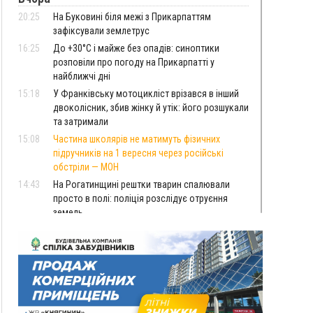
20:25
На Буковині біля межі з Прикарпаттям
зафіксували землетрус
16:25
До +30°C і майже без опадів: синоптики
розповіли про погоду на Прикарпатті у
найближчі дні
15:18
У Франківську мотоцикліст врізався в інший
двоколісник, збив жінку й утік: його розшукали
та затримали
15:08
Частина школярів не матимуть фізичних
підручників на 1 вересня через російські
обстріли — МОН
14:43
На Рогатинщині рештки тварин спалювали
просто в полі: поліція розслідує отруєння
земель
13:25
Пірс, ігровий майданчик і зона для пікніків:
оголосили тендер на 7 мільйонів на
благоустрій Німецького озера
12:14
У Калуші на озері в міському парку масово
загинули качки та риба
11:18
Майстра лісу з Верховинщини оштрафували на