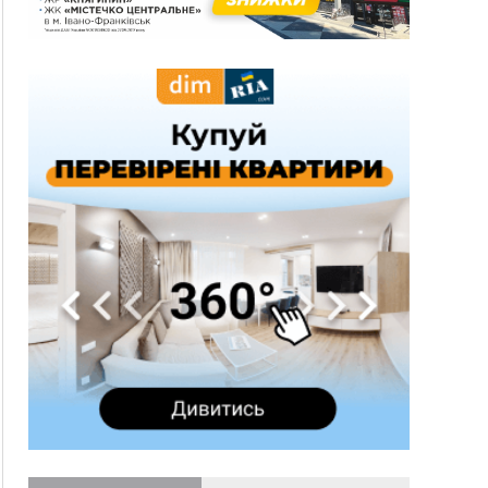
600 тисяч за переправлення чоловіків до
Румунії
10:49
На Прикарпатті через негоду сталися аварійні
вимкнення світла
10:43
За змову на тендері для Долинської лікарні
двох підприємців оштрафували на 272 тисячі
гривень
10:09
Яремчанський суд виніс вирок чоловіку, який
у Буковелі вкрав із супермаркету пляшку віскі
за 8,5 тисяч
09:53
В урочищі біля Галича археологи відкопали
давньоруську вагову гирку XII–XIII століть
09:39
У Франківську медики провели серію
складних операцій на аорті
07 Серпня
22:22
У Богородчанах на "зебрі" водій Audi
ФОТО
наїхав на хлопчика з велосипедом
21:01
Загальна площа всіх книгарень України - трохи
більше ніж 6 футбольних полів