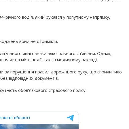
34-річного водія, який рухався у попутному напрямку.
ушкоджень вони не отримали.
или у нього явні ознаки алкогольного сп’яніння. Однак,
я як на місці події, так і в медичному закладі.
оли за порушення правил дорожнього руху, що спричинило
у без відповідних документів.
утність обов’язкового страхового полісу.