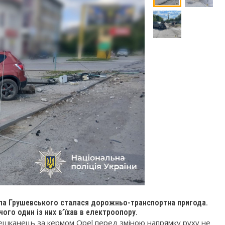
айла Грушевського сталася дорожньо-транспортна пригода.
ого один із них в’їхав в електроопору.
мешканець за кермом Opel перед зміною напрямку руху не