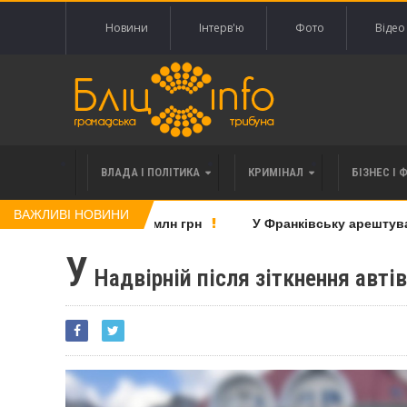
Новини
Інтерв'ю
Фото
Відео
ВЛАДА І ПОЛІТИКА
КРИМІНАЛ
БІЗНЕС І 
ВАЖЛИВІ НОВИНИ
івська на понад 20 млн грн
У Франківську арештували 
У
Надвірній після зіткнення авті