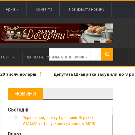
Архів
Контакти
Повідомити новину
І СВІТ
КАРПАТИ. ТУРИЗМ. ВІДПОЧИНОК
тисяч доларів
Депутата Шкаврітка засудили до 9 років т
НОВИНИ
Сьогодні
11:12
Україна придбала у Туреччини 70 ракет
ATACMS та 12 пускових установок M270
Вчора