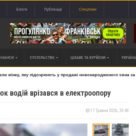
Блоги
Публікації
Спецтеми
ФІНАНСИ
СУСПІЛЬСТВО
ЦІКАВЕ ТА КУРЙОЗИ
УКРАЇНА 
жінку, яку підозрюють у продажі новонародженого сина за 20 
вок водій врізався в електроопору
17 Травня 2026, 20:40