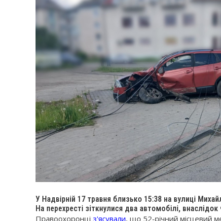
У Надвірній 17 травня близько 15:38 на вулиці Мих
На перехресті зіткнулися два автомобілі, внаслідок ч
Правоохоронці
з'ясували
, що 52-річний місцевий 