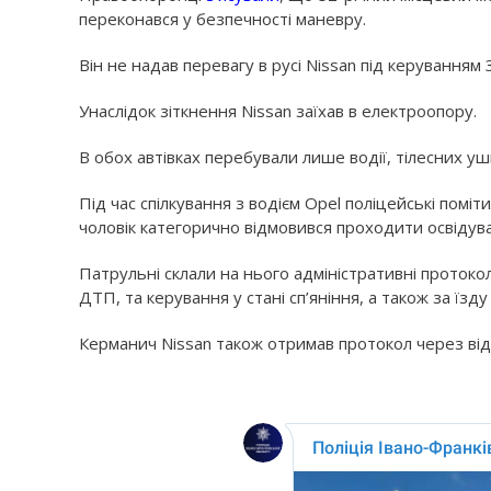
переконався у безпечності маневру.
Він не надав перевагу в русі Nissan під керуванням 
Унаслідок зіткнення Nissan заїхав в електроопору.
В обох автівках перебували лише водії, тілесних 
Під час спілкування з водієм Opel поліцейські поміт
чоловік категорично відмовився проходити освідуванн
Патрульні склали на нього адміністративні проток
ДТП, та керування у стані сп’яніння, а також за їзд
Керманич Nissan також отримав протокол через відс