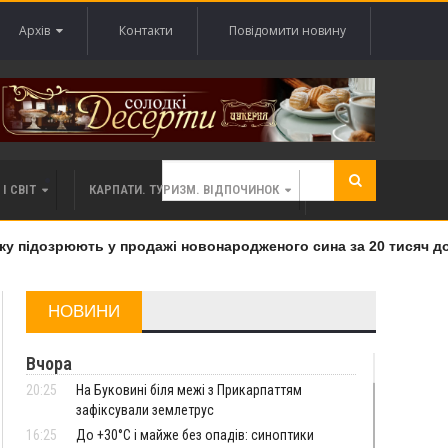
Архів
Контакти
Повідомити новину
І СВІТ
КАРПАТИ. ТУРИЗМ. ВІДПОЧИНОК
 підозрюють у продажі новонародженого сина за 20 тисяч дола
НОВИНИ
Вчора
20:25
На Буковині біля межі з Прикарпаттям
зафіксували землетрус
16:25
До +30°C і майже без опадів: синоптики