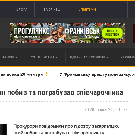
Блоги
Публікації
Спецтеми
ФІНАНСИ
СУСПІЛЬСТВО
ЦІКАВЕ ТА КУРЙОЗИ
УКРАЇНА 
понад 20 млн грн
У Франківську арештували жінку, яку
н побив та пограбував співчарочника
20 Травня 2026, 10:33
Прокурори повідомили про підозру закарпатцю,
який побив та пограбував співчарочника у