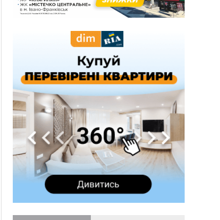
10:43
За змову на тендері для Долинської лікарні
двох підприємців оштрафували на 272 тисячі
гривень
10:09
Яремчанський суд виніс вирок чоловіку, який
у Буковелі вкрав із супермаркету пляшку віскі
за 8,5 тисяч
09:53
В урочищі біля Галича археологи відкопали
давньоруську вагову гирку XII–XIII століть
09:39
У Франківську медики провели серію
складних операцій на аорті
07 Серпня
22:22
У Богородчанах на "зебрі" водій Audi
ФОТО
наїхав на хлопчика з велосипедом
21:01
Загальна площа всіх книгарень України - трохи
більше ніж 6 футбольних полів
20:47
На "зебрі" у Франківську два мотоциклісти
збили жінку
18:55
Прикарпаття серед лідерів за будівництвом
новобудов і рекордсмен за зростанням цін на