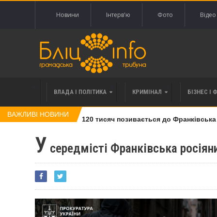
Новини
Інтерв'ю
Фото
Відео
ВЛАДА І ПОЛІТИКА
КРИМІНАЛ
БІЗНЕС І 
ВАЖЛИВІ НОВИНИ
влі права вимоги за 120 тисяч позивається до Франківська на 
У
середмісті Франківська росіяни