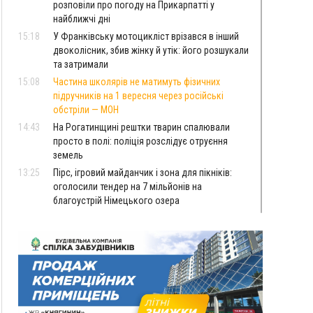
розповіли про погоду на Прикарпатті у
найближчі дні
15:18
У Франківську мотоцикліст врізався в інший
двоколісник, збив жінку й утік: його розшукали
та затримали
15:08
Частина школярів не матимуть фізичних
підручників на 1 вересня через російські
обстріли — МОН
14:43
На Рогатинщині рештки тварин спалювали
просто в полі: поліція розслідує отруєння
земель
13:25
Пірс, ігровий майданчик і зона для пікніків:
оголосили тендер на 7 мільйонів на
благоустрій Німецького озера
12:14
У Калуші на озері в міському парку масово
загинули качки та риба
11:18
Майстра лісу з Верховинщини оштрафували на
600 тисяч за переправлення чоловіків до
Румунії
10:49
На Прикарпатті через негоду сталися аварійні
вимкнення світла