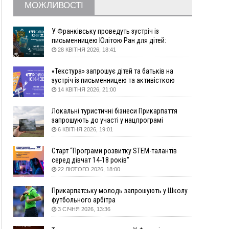
житло
МОЖЛИВОСТІ
16:48
Де безпечно купатися на Прикарпатті?
ВІДЕО
16:20
У Франківську дружина загиблого воїна
У Франківську проведуть зустріч із
створила організацію «КОД 7'Я», аби
письменницею Юлітою Ран для дітей:
підтримувати військових та їхні сім'ї
говоритимуть про серію книг про Мавку
28 КВІТНЯ 2026, 18:41
15:57
У Коломиї на одній з вулиць встановлять
комплекс автоматичної фіксації швидкості
«Текстура» запрошує дітей та батьків на
зустріч із письменницею та активісткою
15:29
Війна забрала життя трьох воїнів з
Анною Повх
14 КВІТНЯ 2026, 21:00
Прикарпаття
15:00
На Закарпатті викрили масштабну схему
Локальні туристичні бізнеси Прикарпаття
незаконного виключення
запрошують до участі у нацпрограмі
військовозобов’язаних з обліку
«Подорож до себе»
6 КВІТНЯ 2026, 19:01
14:31
«Багато питань буде знято». На громадських
слуханнях в Яремче обговорили, як вирішити
Старт “Програми розвитку STEM-талантів
питання джипінгу в Карпатах
серед дівчат 14-18 років”
22 ЛЮТОГО 2026, 18:00
13:54
5 «тихих» хвороб, які виявляє профілактичне
обстеження
Прикарпатську молодь запрошують у Школу
13:30
На Надрічній тривають останні
ФОТО
футбольного арбітра
приготування до нового руху
3 СІЧНЯ 2026, 13:36
12:57
У Франківську зафіксували найбільшу спеку за