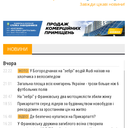
Завжди цікаві новини!
НОВИНИ
Вчора
22:22
У Богородчанах на "зебрі" водій Audi наїхав на
ФОТО
хлопчика з велосипедом
21:01
Загальна площа всіх книгарень України - трохи більше ніж 6
футбольних полів
20:47
На "зебрі" у Франківську два мотоциклісти збили жінку
18:55
Прикарпаття серед лідерів за будівництвом новобудов і
рекордсмен за зростанням цін на житло
16:48
Де безпечно купатися на Прикарпатті?
ВІДЕО
16:20
У Франківську дружина загиблого воїна створила