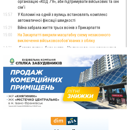
організацію «КОД 7'Я», аби підтримувати військових та їхні
сім'ї
15:57
У Коломиї на одній з вулиць встановлять комплекс
автоматичної фіксації швидкості
15:29
Війна забрала життя трьох воїнів з Прикарпаття
15:00
На Закарпатті викрили масштабну схему незаконного
виключення військовозобов’язаних з обліку
14:31
«Багато питань буде знято». На громадських слуханнях в
Яремче обговорили, як вирішити питання джипінгу в
Карпатах
13:54
5 «тихих» хвороб, які виявляє профілактичне обстеження
13:30
На Надрічній тривають останні приготування до
ФОТО
нового руху
12:57
У Франківську зафіксували найбільшу спеку за всю історію
спостережень
12:24
Лікування наркоманії Київ: чому важливо розпочати
терапію якомога раніше
12:00
Франківця, який у Косові викрав за магазину понад 640
тисяч гривень у валюті, засудили до 5 років
11:50
Податкова передасть в Міноборони для "Оберегу" дані про