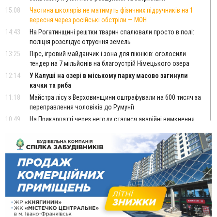
15:08
Частина школярів не матимуть фізичних підручників на 1
вересня через російські обстріли — МОН
14:43
На Рогатинщині рештки тварин спалювали просто в полі:
поліція розслідує отруєння земель
13:25
Пірс, ігровий майданчик і зона для пікніків: оголосили
тендер на 7 мільйонів на благоустрій Німецького озера
12:14
У Калуші на озері в міському парку масово загинули
качки та риба
11:18
Майстра лісу з Верховинщини оштрафували на 600 тисяч за
переправлення чоловіків до Румунії
10:49
На Прикарпатті через негоду сталися аварійні вимкнення
світла
10:43
За змову на тендері для Долинської лікарні двох
підприємців оштрафували на 272 тисячі гривень
10:09
Яремчанський суд виніс вирок чоловіку, який у Буковелі
вкрав із супермаркету пляшку віскі за 8,5 тисяч
09:53
В урочищі біля Галича археологи відкопали давньоруську
вагову гирку XII–XIII століть
09:39
У Франківську медики провели серію складних операцій
на аорті