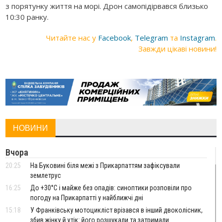
з порятунку життя на морі. Дрон самопідірвався близько
10:30 ранку.
Читайте нас у
Facebook
,
Telegram
та
Instagram
.
Завжди цікаві новини!
НОВИНИ
Вчора
20:25
На Буковині біля межі з Прикарпаттям зафіксували
землетрус
16:25
До +30°C і майже без опадів: синоптики розповіли про
погоду на Прикарпатті у найближчі дні
15:18
У Франківську мотоцикліст врізався в інший двоколісник,
збив жінку й утік: його розшукали та затримали