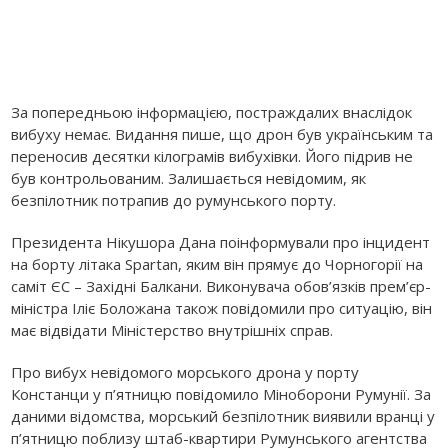
За попередньою інформацією, постраждалих внаслідок
вибуху немає. Видання пише, що дрон був українським та
переносив десятки кілограмів вибухівки. Його підрив не
був контрольованим. Залишається невідомим, як
безпілотник потрапив до румунського порту.
Президента Нікушора Дана поінформували про інцидент
на борту літака Spartan, яким він прямує до Чорногорії на
саміт ЄС – Західні Балкани. Виконувача обов’язків прем’єр-
міністра Іліє Боложана також повідомили про ситуацію, він
має відвідати Міністерство внутрішніх справ.
Про вибух невідомого морського дрона у порту
Констанци у п’ятницю повідомило Міноборони Румунії. За
даними відомства, морський безпілотник виявили вранці у
п’ятницю поблизу штаб-квартири Румунського агентства