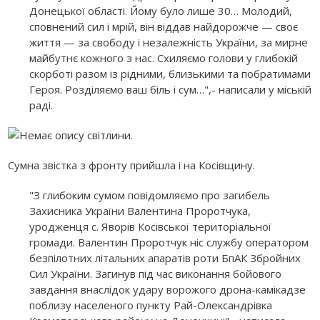
Донецької області. Йому було лише 30… Молодий,
сповнений сил і мрій, він віддав найдорожче — своє
життя — за свободу і незалежність України, за мирне
майбутнє кожного з нас. Схиляємо голови у глибокій
скорботі разом із рідними, близькими та побратимами
Героя. Розділяємо ваш біль і сум…",- написали у міській
раді.
Сумна звістка з фронту прийшла і на Косівщину.
"З глибоким сумом повідомляємо про загибель
Захисника України Валентина Проротчука,
уродженця с. Яворів Косівської територіальної
громади. Валентин Проротчук ніс службу оператором
безпілотних літальних апаратів роти БпАК Збройних
Сил України. Загинув під час виконання бойового
завдання внаслідок удару ворожого дрона-камікадзе
поблизу населеного пункту Рай-Олександрівка