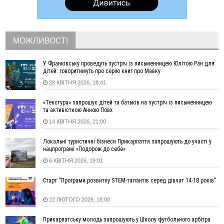
тижня
08:39
На війні загинув захисник з Болехівської громади Андрій
Прокіпчин
МОЖЛИВОСТІ
08:08
Росія атакувала завод Kromberg & Schubert у Житомирі:
виробництво автокомпонентів призупинено
У Франківську проведуть зустріч із письменницею Юлітою Ран для
Вчора
дітей: говоритимуть про серію книг про Мавку
28 КВІТНЯ 2026, 18:41
21:36
«Не будь байдужим». У десятках містах Польщі вийшли на
акції проти нападів на українців
«Текстура» запрошує дітей та батьків на зустріч із письменницею
21:14
На Надвірнянщині чоловік застрелив кота з пневматики:
та активісткою Анною Повх
поліція відкрила провадження
14 КВІТНЯ 2026, 21:00
18:31
У Франківську водійка Volkswagen збила 12-річного
хлопця на електросамокаті
Локальні туристичні бізнеси Прикарпаття запрошують до участі у
нацпрограмі «Подорож до себе»
16:59
«Як умирати — то з музикою»: 100 років від дня
народження уродженця Стецеви Євгена Грицяка, який
6 КВІТНЯ 2026, 19:01
підняв Норильське повстання
Старт “Програми розвитку STEM-талантів серед дівчат 14-18 років”
13:01
Ветеран з Франківська через суд скасував 17 тисяч
штрафу від ТЦК за неявку по повістці
22 ЛЮТОГО 2026, 18:00
12:26
Про франківських лікарів, які рятують військових
ВІДЕО
від фантомного болю, зняли документальний фільм
Прикарпатську молодь запрошують у Школу футбольного арбітра