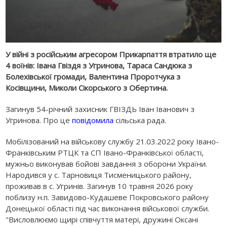
У війні з російським агресором Прикарпаття втратило ще
4 воїнів: Івана Гвіздя з Угринова, Тараса Сандюка з
Болехівської громади, Валентина Проротчука з
Косівщини, Миколи Сікорського з Обертина.
Загинув 54-річний захисник ГВІЗДЬ Іван Іванович з
Угринова. Про це
повідомила
сільська рада.
Мобілізований на військову службу 21.03.2022 року Івано-
Франківським РТЦК та СП Івано-Франківської області,
мужньо виконував бойові завдання з оборони України.
Народився у с. Тарновиця Тисменицького району,
проживав в с. Угринів. Загинув 10 травня 2026 року
поблизу н.п. Завидово-Кудашеве Покровського району
Донецької області під час виконання військової служби.
"Висловлюємо щирі співчуття матері, дружині Оксані