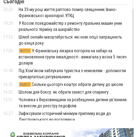
Сьогодні
20:23
На 33-му році життя раптово помер священник Івано-
Франківської архієпархії УГКЦ
19:29
У Косові псевдомайстер з ремонту пральних машин уник
реального терміну за шахрайство
17:53
Шлюб онлайн масштабується: які нові опції запрацюють
до кінця року
17:05
У Франківську лікарка погоріла на хабарі за
ФОТО
встановлення групи інвалідності - вимагала у воїна 5 тисяч
доларів
16:48
Під Хом'яком заблукала туристка з немовлям - допомогли
прикарпатські рятувальники
16:35
Скільки цьогоріч коштує зібрати дитину до школи
ВІДЕО
16:02
Шолом для боксу: як обрати захист для спарингу
15:51
Чоловіка з Верховинщини за розбещення дитини ув'язнили
та внесли до реєстру педофілів
15:27
Зафіксували історичний мінімум припливу води до
Дністровського водосховища
15:06
Керівник відділу прокуратури, депутат і чиновники:
стало відомо, хто фігурує у справі про дерибан лісу біля