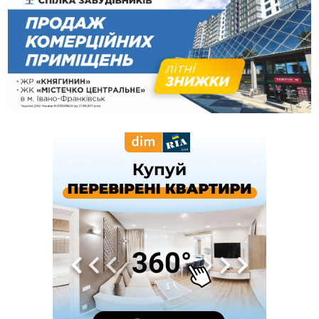
Буковелю
14:33
ТОП крафтових витриманих сирів українського
виробництва
13:46
У Косові судили чоловіка за підпал туалету, через який
згорів сарай і пошкодило хату
13:28
Скандал із собакою на «Новій пошті» стався у Слов'янську,
а не у Франківську. Працівників передумали звільняти
13:04
У Старому Гвіздці через гучний мотоцикл чоловік
влаштував стрілянину - обійшовся штрафом
12:10
Франківця, який приїхав до родичів у росію, засудили
до 13 років за донати в Україні
12:05
Мінвідновлення оголосило конкурс на міжобласні
автобусні маршрути з та на Прикарпаття
11:43
Прикарпаття втратило у війні з росією ще двох захисників
11:15
У Львові пʼяний чоловік з мисливською рушницею
погрожував убити сусідів
10:46
Як блендер спрощує приготування страв різної текстури
09:49
Рятувальники двічі допомогли людям, які заблукали на
Надвірнянщині
09:13
Яку погоду прогнозують синоптики на Прикарпатті цього