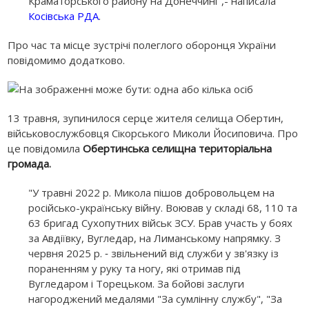
Краматорського району на Донеччині",- написала
Косівська РДА
.
Про час та місце зустрічі полеглого оборонця України
повідомимо додатково.
13 травня, зупинилося серце жителя селища Обертин,
військовослужбовця Сікорського Миколи Йосиповича. Про
це повідомила
Обертинська селищна територіальна
громада
.
"У травні 2022 р. Микола пішов добровольцем на
російсько-українську війну. Воював у складі 68, 110 та
63 бригад Сухопутних військ ЗСУ. Брав участь у боях
за Авдіївку, Вугледар, на Лиманському напрямку. З
червня 2025 р. ‐ звільнений від служби у зв'язку із
пораненням у руку та ногу, які отримав під
Вугледаром і Торецьком. За бойові заслуги
нагороджений медалями "За сумлінну службу", "За