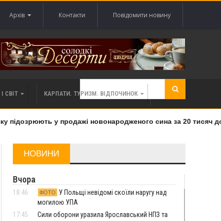
Архів
Контакти
Повідомити новину
І СВІТ
КАРПАТИ. ТУРИЗМ. ВІДПОЧИНОК
 підозрюють у продажі новонародженого сина за 20 тисяч дола
НОВИНИ
Вчора
18:46
У Польщі невідомі скоїли наругу над
ФОТО
могилою УПА
17:45
Сили оборони уразила Ярославський НПЗ та