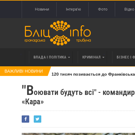
Новини
Інтерв'ю
Фото
Відео
ВЛАДА І ПОЛІТИКА
КРИМІНАЛ
БІЗНЕС І 
ВАЖЛИВІ НОВИНИ
влі права вимоги за 120 тисяч позивається до Франківська на 
"В
оювати будуть всі" - команди
«Кара»