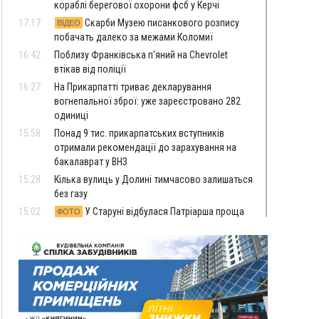
кораблі берегової охорони фсб у Керчі
17:17
Скарби Музею писанкового розпису
ВІДЕО
побачать далеко за межами Коломиї
16:42
Поблизу Франківська п'яний на Chevrolet
втікав від поліції
16:27
На Прикарпатті триває декларування
вогнепальної зброї: уже зареєстровано 282
одиниці
15:58
Понад 9 тис. прикарпатських вступників
отримали рекомендації до зарахування на
бакалаврат у ВНЗ
15:28
Кілька вулиць у Долині тимчасово залишаться
без газу
15:02
У Старуні відбулася Патріарша проща
ФОТО
14:35
Не знає англійську на достатньому рівні.
Франківець Лев Кишакевич не зможе стати
суддею Міжнародного кримінального суду
14:14
У Ворохті проведуть Кубок ФЛСУ зі стрибків
на лижах, пам'яті оборонця Богдана Бухонка
13:30
На Калущині розшукали чоловіка, який
ФОТО