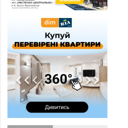
три дні блукав у лісі
13:14
Боднар розповів про реакцію влади Польщі
на атаки на українців та про зміни після 23
серпня
12:31
"Едельвейси" щемливо привітали рідну
ВІДЕО
Коломию з Днем міста
11:55
Вчора у Франківську, Коломиї, Долині та
Яремче зафіксували рекордну спеку
11:45
У Надвірній п'яна жінка побила малолітнього
хлопчика: суд призначив штраф і 30 тисяч
компенсації
11:17
У басейні Дністра встановилася гідрологічна
посуха - рівні води наблизилися до найнижчих
показників
11:09
У Бурштині поблизу АЗС сталася масова бійка,
поліція з'ясовує обставини
10:30
ФОП із Житомира після купівлі права
вимоги за 120 тисяч позивається до
Франківська на понад 20 млн грн
08:52
У горах біля Осмолоди за допомогою БПЛА
розшукали двох жінок, які заблукали під час