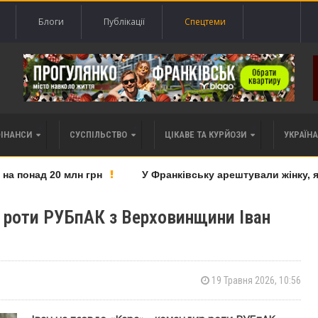
Блоги
Публікації
Спецтеми
ФІНАНСИ
СУСПІЛЬСТВО
ЦІКАВЕ ТА КУРЙОЗИ
УКРАЇНА 
понад 20 млн грн
У Франківську арештували жінку, яку
р роти РУБпАК з Верховинщини Іван
19 Травня 2026, 10:56