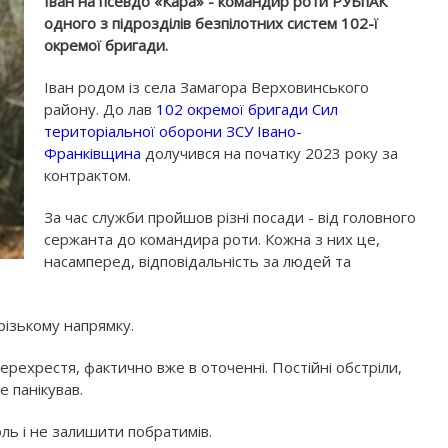
Іван на псевдо «Кара» - командир роти РУБпАК
одного з підрозділів безпілотних систем 102-ї
окремої бригади.
Іван родом із села Замагора Верховинського
району. До лав
102 окремої бригади Сил
територіальної оборони ЗСУ Івано-
Франківщина
долучився на початку 2023 року за
контрактом.
За час служби пройшов різні посади - від головного
сержанта до командира роти. Кожна з них це,
насамперед, відповідальність за людей та
різькому напрямку.
рехрестя, фактично вже в оточенні. Постійні обстріли,
е панікував.
ль і не залишити побратимів.