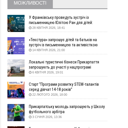
МОЖЛИВОСТІ
збирання ягід
05 Серпня
У Франківську проведуть зустріч із
19:52
У Франківську вперше прооперували немовля
письменницею Юлітою Ран для дітей:
говоритимуть про серію книг про Мавку
без відкритої операції
28 КВІТНЯ 2026, 18:41
18:42
На лінії зіткнення загинув керівник
«Текстура» запрошує дітей та батьків на
пошукового загону "Плацдарм" Олексій Юков
зустріч із письменницею та активісткою
18:11
СБС за дві доби уразили 13 енергооб'єктів на
Анною Повх
14 КВІТНЯ 2026, 21:00
окупованих територіях
17:20
Українці подали рекордну кількість заяв до
Локальні туристичні бізнеси Прикарпаття
університетів. Які спеціальності обирають
запрошують до участі у нацпрограмі
«Подорож до себе»
6 КВІТНЯ 2026, 19:01
16:43
Зарплати на Прикарпатті за місяць зросли на
10%, але до середньої по Україні ще далеко
Старт “Програми розвитку STEM-талантів
16:14
Франківець, який стріляв біля АЗС, вийшов під
серед дівчат 14-18 років”
заставу та був повторно затриманий
22 ЛЮТОГО 2026, 18:00
15:54
Прикарпатець прийшов у Пенсійний та заявив
поліції про гранату, бо йому не нарахували
Прикарпатську молодь запрошують у Школу
пенсію
футбольного арбітра
3 СІЧНЯ 2026, 13:36
14:59
У Болгарії затримали прикарпатця, який
виготовляв наркотики для міжнародного