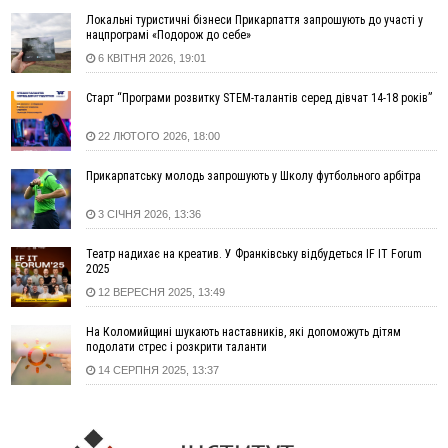
виключення військовозобов’язаних з обліку
Локальні туристичні бізнеси Прикарпаття запрошують до участі у
14:31
«Багато питань буде знято». На громадських слуханнях в
нацпрограмі «Подорож до себе»
Яремче обговорили, як вирішити питання джипінгу в
6 КВІТНЯ 2026, 19:01
Карпатах
13:54
5 «тихих» хвороб, які виявляє профілактичне обстеження
Старт “Програми розвитку STEM-талантів серед дівчат 14-18 років”
13:30
На Надрічній тривають останні приготування до
ФОТО
22 ЛЮТОГО 2026, 18:00
нового руху
12:57
У Франківську зафіксували найбільшу спеку за всю історію
Прикарпатську молодь запрошують у Школу футбольного арбітра
спостережень
12:24
Лікування наркоманії Київ: чому важливо розпочати
3 СІЧНЯ 2026, 13:36
терапію якомога раніше
Театр надихає на креатив. У Франківську відбудеться IF IT Forum
12:00
Франківця, який у Косові викрав за магазину понад 640
2025
тисяч гривень у валюті, засудили до 5 років
12 ВЕРЕСНЯ 2025, 13:49
11:50
Податкова передасть в Міноборони для "Оберегу" дані про
чоловіків 18–60 років
На Коломийщині шукають наставників, які допоможуть дітям
11:20
Водійка, яку на Сухомлинського побив інший керманич,
подолати стрес і розкрити таланти
відмовилася від обвинувачення — справу закрили
14 СЕРПНЯ 2025, 13:37
10:45
У Франківську, Коломиї, Долині та Яремче 6 серпня
зафіксували рекордну спеку
10:02
Змушував надсилати інтимні фото: на Прикарпатті