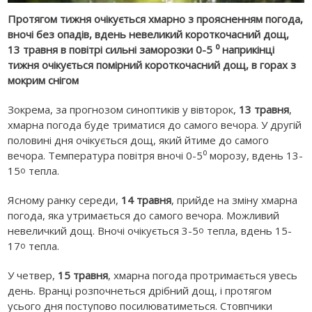
Протягом тижня очікується хмарно з проясненням погода,
вночі без опадів, вдень невеликий короткочасний дощ,
13 травня в повітрі сильні заморозки 0-5 ⁰ наприкінці
тижня очікується помірний короткочасний дощ, в горах з
мокрим снігом
Зокрема, за прогнозом синоптиків у вівторок,
13 травня
,
хмарна погода буде триматися до самого вечора. У другій
половині дня очікується дощ, який йтиме до самого
вечора. Температура повітря вночі 0-5⁰ морозу, вдень 13-
15
тепла.
о
Ясному ранку середи,
14 травня
, прийде на зміну хмарна
погода, яка утримається до самого вечора. Можливий
невеличкий дощ. Вночі очікується 3-5
тепла, вдень 15-
о
17
тепла.
о
У четвер,
15 травня
, хмарна погода протримається увесь
день. Вранці розпочнеться дрібний дощ, і протягом
усього дня поступово посилюватиметься. Стовпчики