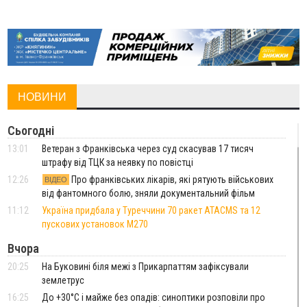
НОВИНИ
Сьогодні
13:01
Ветеран з Франківська через суд скасував 17 тисяч
штрафу від ТЦК за неявку по повістці
12:26
Про франківських лікарів, які рятують військових
ВІДЕО
від фантомного болю, зняли документальний фільм
11:12
Україна придбала у Туреччини 70 ракет ATACMS та 12
пускових установок M270
Вчора
20:25
На Буковині біля межі з Прикарпаттям зафіксували
землетрус
16:25
До +30°C і майже без опадів: синоптики розповіли про