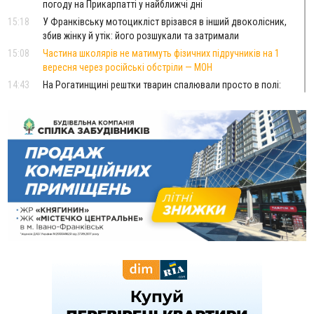
погоду на Прикарпатті у найближчі дні
15:18
У Франківську мотоцикліст врізався в інший двоколісник,
збив жінку й утік: його розшукали та затримали
15:08
Частина школярів не матимуть фізичних підручників на 1
вересня через російські обстріли — МОН
14:43
На Рогатинщині рештки тварин спалювали просто в полі:
поліція розслідує отруєння земель
13:25
Пірс, ігровий майданчик і зона для пікніків: оголосили
тендер на 7 мільйонів на благоустрій Німецького озера
12:14
У Калуші на озері в міському парку масово загинули
качки та риба
11:18
Майстра лісу з Верховинщини оштрафували на 600 тисяч за
переправлення чоловіків до Румунії
10:49
На Прикарпатті через негоду сталися аварійні вимкнення
світла
10:43
За змову на тендері для Долинської лікарні двох
підприємців оштрафували на 272 тисячі гривень
10:09
Яремчанський суд виніс вирок чоловіку, який у Буковелі
вкрав із супермаркету пляшку віскі за 8,5 тисяч
09:53
В урочищі біля Галича археологи відкопали давньоруську