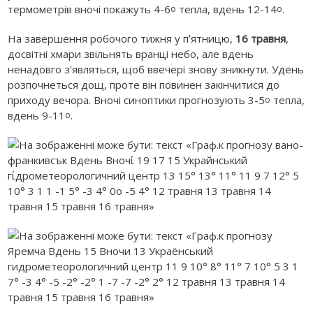
термометрів вночі покажуть 4-6
тепла, вдень 12-14
.
о
о
На завершення робочого тижня у пʼятницю,
16 травня
,
досвітні хмари звільнять вранці небо, але вдень
ненадовго з'являться, щоб ввечері знову зникнути. Удень
розпочнеться дощ, проте він повинен закінчитися до
приходу вечора. Вночі синоптики прогнозують 3-5
тепла,
о
вдень 9-11
.
о