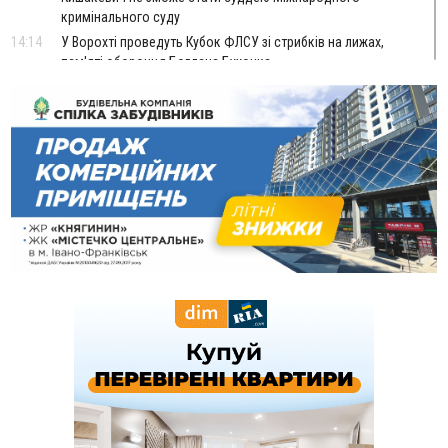
кримінального суду
14:14
У Ворохті проведуть Кубок ФЛСУ зі стрибків на лижах,
пам'яті оборонця Богдана Бухонка
13:30
На Калущині розшукали чоловіка, який три дні
ФОТО
блукав у лісі
13:14
Боднар розповів про реакцію влади Польщі на атаки на
українців та про зміни після 23 серпня
12:31
"Едельвейси" щемливо привітали рідну Коломию з
ВІДЕО
Днем міста
11:55
Вчора у Франківську, Коломиї, Долині та Яремче
зафіксували рекордну спеку
11:45
У Надвірній п'яна жінка побила малолітнього хлопчика: суд
призначив штраф і 30 тисяч компенсації
11:17
У басейні Дністра встановилася гідрологічна посуха - рівні
води наблизилися до найнижчих показників
11:09
У Бурштині поблизу АЗС сталася масова бійка, поліція
з'ясовує обставини
10:30
ФОП із Житомира після купівлі права вимоги за 120
тисяч позивається до Франківська на понад 20 млн грн
08:52
У горах біля Осмолоди за допомогою БПЛА розшукали