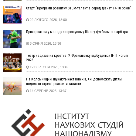
запобіжний захід
Старт “Програми розвитку STEM-талантів серед дівчат 14-18 років”
14:02
«Пілот з Лондона» видурив у жительки Коломийщини
майже 64 тисячі гривень
22 ЛЮТОГО 2026, 18:00
13:13
У четвер на Прикарпатті очікується сильна спека до 39°
Прикарпатську молодь запрошують у Школу футбольного арбітра
13:00
На Снятинщині спіймали чоловіка, який зливав з цистерни
у полі невідому речовину
3 СІЧНЯ 2026, 13:36
12:29
У МОЗ змінили підхід до госпіталізації та оновили правила
роботи стаціонарів
Театр надихає на креатив. У Франківську відбудеться IF IT Forum
12:07
На межі Прикарпаття і Тернопільщини невідомі засипали
2025
русло Золотої Липи та облаштували переправу
12 ВЕРЕСНЯ 2025, 13:49
11:44
У Франківську та Яремче зафіксували нові температурні
На Коломийщині шукають наставників, які допоможуть дітям
рекорди
подолати стрес і розкрити таланти
11:17
Росія вдарила по Харкову "Бандероллю": є постраждалі,
14 СЕРПНЯ 2025, 13:37
пошкоджено цивільне підприємство
10:54
Верховний суд повернув державі 1,5 га лісу із трьома
ставками в Івано-Франківській громаді
10:10
На Каскаді замість веж планують зробити сквер з
дитмайданчиком
09:31
На Верховинщині під час пожежі будинку травмувалась
жінка