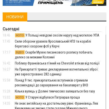
НОВИНИ
Сьогодні
18:46
У Польщі невідомі скоїли наругу над могилою УПА
ФОТО
17:45
Сили оборони уразила Ярославський НПЗ та кораблі
берегової охорони фсб у Керчі
17:17
Скарби Музею писанкового розпису побачать
ВІДЕО
далеко за межами Коломиї
16:42
Поблизу Франківська п'яний на Chevrolet втікав від поліції
16:27
На Прикарпатті триває декларування вогнепальної зброї:
уже зареєстровано 282 одиниці
15:58
Понад 9 тис. прикарпатських вступників отримали
рекомендації до зарахування на бакалаврат у ВНЗ
15:28
Кілька вулиць у Долині тимчасово залишаться без газу
15:02
У Старуні відбулася Патріарша проща
ФОТО
14:35
Не знає англійську на достатньому рівні. Франківець Лев
Кишакевич не зможе стати суддею Міжнародного