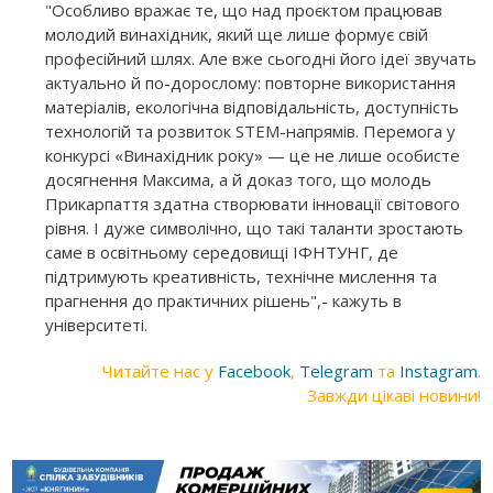
"Особливо вражає те, що над проєктом працював
молодий винахідник, який ще лише формує свій
професійний шлях. Але вже сьогодні його ідеї звучать
актуально й по-дорослому: повторне використання
матеріалів, екологічна відповідальність, доступність
технологій та розвиток STEM-напрямів. Перемога у
конкурсі «Винахідник року» — це не лише особисте
досягнення Максима, а й доказ того, що молодь
Прикарпаття здатна створювати інновації світового
рівня. І дуже символічно, що такі таланти зростають
саме в освітньому середовищі ІФНТУНГ, де
підтримують креативність, технічне мислення та
прагнення до практичних рішень",- кажуть в
університеті.
Читайте нас у
Facebook
,
Telegram
та
Instagram
.
Завжди цікаві новини!