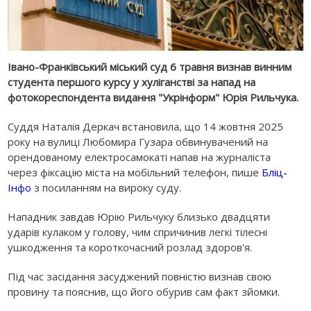
Івано-Франківський міський суд 6 травня визнав винним
студента першого курсу у хуліганстві за напад на
фотокореспондента видання "Укрінформ" Юрія Рильчука.
Суддя Наталія Деркач встановила, що 14 жовтня 2025
року на вулиці Любомира Гузара обвинувачений на
орендованому електросамокаті напав на журналіста
через фіксацію міста на мобільний телефон, пише
Бліц-
Інфо
з посиланням на вироку суду.
Нападник завдав Юрію Рильчуку близько двадцяти
ударів кулаком у голову, чим спричинив легкі тілесні
ушкодження та короткочасний розлад здоров'я.
Під час засідання засуджений повністю визнав свою
провину та пояснив, що його обурив сам факт зйомки.