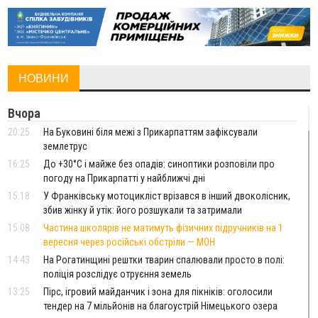
НОВИНИ
Вчора
20:25
На Буковині біля межі з Прикарпаттям зафіксували
землетрус
16:25
До +30°C і майже без опадів: синоптики розповіли про
погоду на Прикарпатті у найближчі дні
15:18
У Франківську мотоцикліст врізався в інший двоколісник,
збив жінку й утік: його розшукали та затримали
15:08
Частина школярів не матимуть фізичних підручників на 1
вересня через російські обстріли — МОН
14:43
На Рогатинщині рештки тварин спалювали просто в полі:
поліція розслідує отруєння земель
13:25
Пірс, ігровий майданчик і зона для пікніків: оголосили
тендер на 7 мільйонів на благоустрій Німецького озера