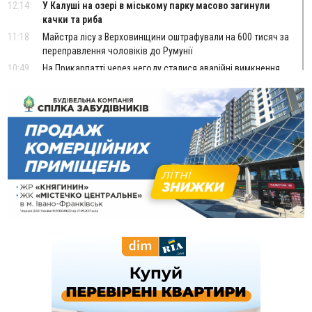
12:14
У Калуші на озері в міському парку масово загинули
качки та риба
11:18
Майстра лісу з Верховинщини оштрафували на 600 тисяч за
переправлення чоловіків до Румунії
10:49
На Прикарпатті через негоду сталися аварійні вимкнення
світла
10:43
За змову на тендері для Долинської лікарні двох
підприємців оштрафували на 272 тисячі гривень
10:09
Яремчанський суд виніс вирок чоловіку, який у Буковелі
вкрав із супермаркету пляшку віскі за 8,5 тисяч
09:53
В урочищі біля Галича археологи відкопали давньоруську
вагову гирку XII–XIII століть
09:39
У Франківську медики провели серію складних операцій
на аорті
07 Серпня
22:22
У Богородчанах на "зебрі" водій Audi наїхав на
ФОТО
хлопчика з велосипедом
21:01
Загальна площа всіх книгарень України - трохи більше ніж 6
футбольних полів