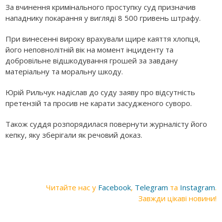
За вчинення кримінального проступку суд призначив
нападнику покарання у вигляді 8 500 гривень штрафу.
При винесенні вироку врахували щире каяття хлопця,
його неповнолітній вік на момент інциденту та
добровільне відшкодування грошей за завдану
матеріальну та моральну шкоду.
Юрій Рильчук надіслав до суду заяву про відсутність
претензій та просив не карати засудженого суворо.
Також суддя розпорядилася повернути журналісту його
кепку, яку зберігали як речовий доказ.
Читайте нас у
Facebook
,
Telegram
та
Instagram
.
Завжди цікаві новини!