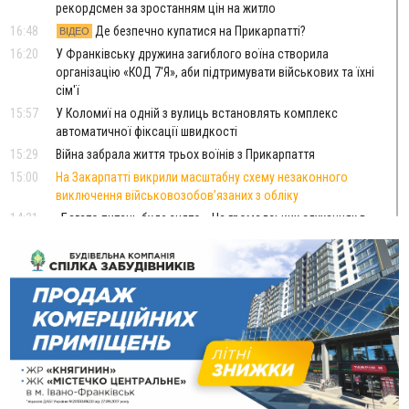
рекордсмен за зростанням цін на житло
16:48
Де безпечно купатися на Прикарпатті?
ВІДЕО
16:20
У Франківську дружина загиблого воїна створила
організацію «КОД 7'Я», аби підтримувати військових та їхні
сім'ї
15:57
У Коломиї на одній з вулиць встановлять комплекс
автоматичної фіксації швидкості
15:29
Війна забрала життя трьох воїнів з Прикарпаття
15:00
На Закарпатті викрили масштабну схему незаконного
виключення військовозобов’язаних з обліку
14:31
«Багато питань буде знято». На громадських слуханнях в
Яремче обговорили, як вирішити питання джипінгу в
Карпатах
13:54
5 «тихих» хвороб, які виявляє профілактичне обстеження
13:30
На Надрічній тривають останні приготування до
ФОТО
нового руху
12:57
У Франківську зафіксували найбільшу спеку за всю історію
спостережень
12:24
Лікування наркоманії Київ: чому важливо розпочати
терапію якомога раніше