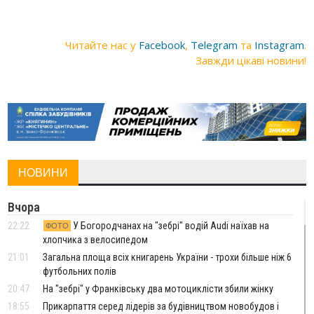
Читайте нас у
Facebook
,
Telegram
та
Instagram
.
Завжди цікаві новини!
НОВИНИ
Вчора
22:22
У Богородчанах на "зебрі" водій Audi наїхав на
ФОТО
хлопчика з велосипедом
21:01
Загальна площа всіх книгарень України - трохи більше ніж 6
футбольних полів
20:47
На "зебрі" у Франківську два мотоциклісти збили жінку
18:55
Прикарпаття серед лідерів за будівництвом новобудов і