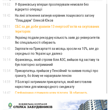
19:52
У Франківську вперше прооперували немовля без
відкритої операції
18:42
На лінії зіткнення загинув керівник пошукового загону
"Плацдарм" Олексій Юков
18:11
СБС за дві доби уразили 13 енергооб'єктів на окупованих
територіях
17:20
Українці подали рекордну кількість заяв до університетів.
Які спеціальності обирають
16:43
Зарплати на Прикарпатті за місяць зросли на 10%, але до
середньої по Україні ще далеко
16:14
Франківець, який стріляв біля АЗС, вийшов під заставу та
був повторно затриманий
15:54
Прикарпатець прийшов у Пенсійний та заявив поліції про
гранату, бо йому не нарахували пенсію
14:59
У Болгарії затримали прикарпатця, який виготовляв
наркотики для міжнародного синдикату
14:47
Стефанішина отримала нову підозру. Їй обирають
запобіжний захід
14:02
«Пілот з Лондона» видурив у жительки Коломийщини
майже 64 тисячі гривень