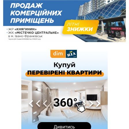
13:13
У четвер на Прикарпатті очікується сильна спека до 39°
13:00
На Снятинщині спіймали чоловіка, який зливав з цистерни
у полі невідому речовину
12:29
У МОЗ змінили підхід до госпіталізації та оновили правила
роботи стаціонарів
12:07
На межі Прикарпаття і Тернопільщини невідомі засипали
русло Золотої Липи та облаштували переправу
11:44
У Франківську та Яремче зафіксували нові температурні
рекорди
11:17
Росія вдарила по Харкову "Бандероллю": є постраждалі,
пошкоджено цивільне підприємство
10:54
Верховний суд повернув державі 1,5 га лісу із трьома
ставками в Івано-Франківській громаді
10:10
На Каскаді замість веж планують зробити сквер з
дитмайданчиком
09:31
На Верховинщині під час пожежі будинку травмувалась
жінка
09:09
35 цимбалістів на Говерлі встановили Рекорд
ВІДЕО
України