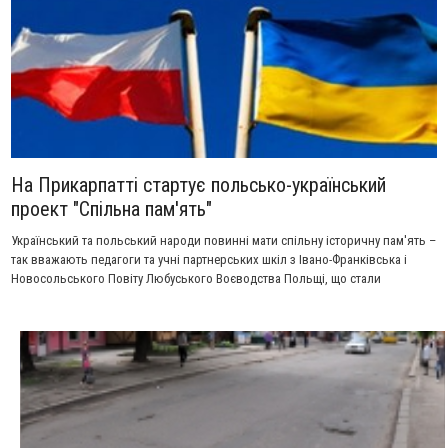
На Прикарпатті стартує польсько-український
проект "Спільна пам'ять"
Український та польський народи повинні мати спільну історичну пам'ять –
так вважають педагоги та учні партнерських шкіл з Івано-Франківська і
Новосольського Повіту Любуського Воєводства Польщі, що стали
учасниками україно-польського гуманітарного проекту «Спільна пам'ять».