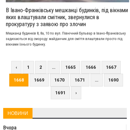
В Івано-Франківську мешканці будинків, під вікнами
яких влаштували смітник, звернулися в
прокуратуру з заявою про злочин
Мешканці будинків 8, 8а, 10 по вул. Північний Бульвар в Івано-Франківську
задихаються від смороду: майданчик для сміття влаштували просто під
вікнами їхнього будинку.
‹
1
2
...
1665
1666
1667
1668
1669
1670
1671
...
1690
1691
›
НОВИНИ
Вчора