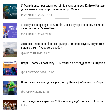
Які спеціальності обирають
У Франківську проведуть зустріч із письменницею Юлітою Ран для
дітей: говоритимуть про серію книг про Мавку
16:43
Зарплати на Прикарпатті за місяць зросли на 10%, але до
28 КВІТНЯ 2026, 18:41
середньої по Україні ще далеко
16:14
Франківець, який стріляв біля АЗС, вийшов під заставу та
«Текстура» запрошує дітей та батьків на зустріч із письменницею
був повторно затриманий
та активісткою Анною Повх
15:54
Прикарпатець прийшов у Пенсійний та заявив поліції про
14 КВІТНЯ 2026, 21:00
гранату, бо йому не нарахували пенсію
14:59
У Болгарії затримали прикарпатця, який виготовляв
Локальні туристичні бізнеси Прикарпаття запрошують до участі у
нацпрограмі «Подорож до себе»
наркотики для міжнародного синдикату
6 КВІТНЯ 2026, 19:01
14:47
Стефанішина отримала нову підозру. Їй обирають
запобіжний захід
Старт “Програми розвитку STEM-талантів серед дівчат 14-18 років”
14:02
«Пілот з Лондона» видурив у жительки Коломийщини
майже 64 тисячі гривень
22 ЛЮТОГО 2026, 18:00
13:13
У четвер на Прикарпатті очікується сильна спека до 39°
Прикарпатську молодь запрошують у Школу футбольного арбітра
13:00
На Снятинщині спіймали чоловіка, який зливав з цистерни
у полі невідому речовину
3 СІЧНЯ 2026, 13:36
12:29
У МОЗ змінили підхід до госпіталізації та оновили правила
роботи стаціонарів
Театр надихає на креатив. У Франківську відбудеться IF IT Forum
12:07
На межі Прикарпаття і Тернопільщини невідомі засипали
2025