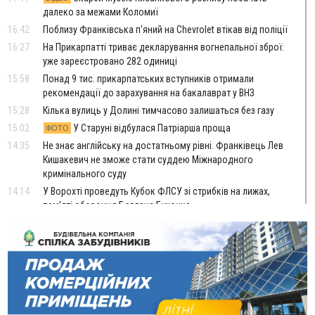
далеко за межами Коломиї
16:42
Поблизу Франківська п'яний на Chevrolet втікав від поліції
16:27
На Прикарпатті триває декларування вогнепальної зброї:
уже зареєстровано 282 одиниці
15:58
Понад 9 тис. прикарпатських вступників отримали
рекомендації до зарахування на бакалаврат у ВНЗ
15:28
Кілька вулиць у Долині тимчасово залишаться без газу
15:02
У Старуні відбулася Патріарша проща
ФОТО
14:35
Не знає англійську на достатньому рівні. Франківець Лев
Кишакевич не зможе стати суддею Міжнародного
кримінального суду
14:14
У Ворохті проведуть Кубок ФЛСУ зі стрибків на лижах,
пам'яті оборонця Богдана Бухонка
13:30
На Калущині розшукали чоловіка, який три дні
ФОТО
блукав у лісі
13:14
Боднар розповів про реакцію влади Польщі на атаки на
українців та про зміни після 23 серпня
12:31
"Едельвейси" щемливо привітали рідну Коломию з
ВІДЕО
Днем міста