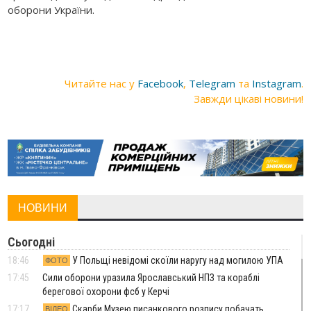
оборони України.
Читайте нас у
Facebook
,
Telegram
та
Instagram
.
Завжди цікаві новини!
НОВИНИ
Сьогодні
18:46
У Польщі невідомі скоїли наругу над могилою УПА
ФОТО
17:45
Сили оборони уразила Ярославський НПЗ та кораблі
берегової охорони фсб у Керчі
17:17
Скарби Музею писанкового розпису побачать
ВІДЕО