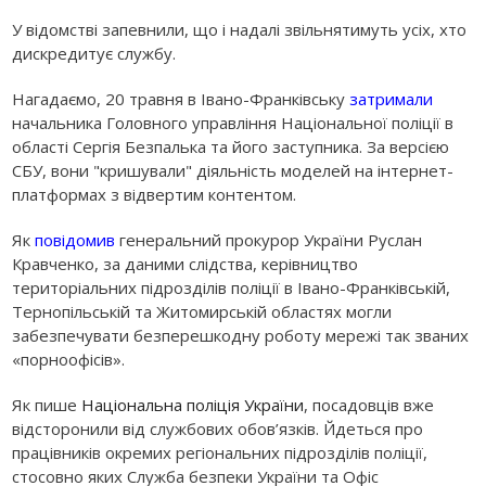
У відомстві запевнили, що і надалі звільнятимуть усіх, хто
дискредитує службу.
Нагадаємо, 20 травня в Івано-Франківську
затримали
начальника Головного управління Національної поліції в
області Сергія Безпалька та його заступника. За версією
СБУ, вони "кришували" діяльність моделей на інтернет-
платформах з відвертим контентом.
Як
повідомив
генеральний прокурор України Руслан
Кравченко, за даними слідства, керівництво
територіальних підрозділів поліції в Івано-Франківській,
Тернопільській та Житомирській областях могли
забезпечувати безперешкодну роботу мережі так званих
«порноофісів».
Як пише
Національна поліція України
, посадовців вже
відсторонили від
службових обов’язків. Йдеться про
працівників окремих регіональних підрозділів поліції,
стосовно яких Служба безпеки України та Офіс