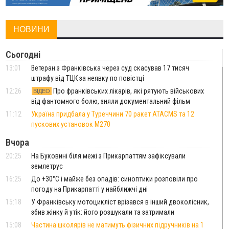
НОВИНИ
Сьогодні
13:01
Ветеран з Франківська через суд скасував 17 тисяч
штрафу від ТЦК за неявку по повістці
12:26
Про франківських лікарів, які рятують військових
ВІДЕО
від фантомного болю, зняли документальний фільм
11:12
Україна придбала у Туреччини 70 ракет ATACMS та 12
пускових установок M270
Вчора
20:25
На Буковині біля межі з Прикарпаттям зафіксували
землетрус
16:25
До +30°C і майже без опадів: синоптики розповіли про
погоду на Прикарпатті у найближчі дні
15:18
У Франківську мотоцикліст врізався в інший двоколісник,
збив жінку й утік: його розшукали та затримали
15:08
Частина школярів не матимуть фізичних підручників на 1