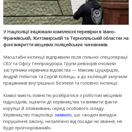
У Нацполіції ініціювали комплексні перевірки в Івано-
Франківській, Житомирській та Тернопільській областях на
фоні викриття місцевих поліцейських чиновників.
Масштабні інспекції відправили після спільної спецоперації
СБУ та Офісу Генпрокурора. Групи ревізорів очолили
заступники керівника відомства — Максим Цуцкірідзе,
Андрій Нєбитов та Сергій Кобець, а до інспекцій залучили
працівників внутрішньої безпеки та головної інспекції.
Комісії мають повністю розібратися з роботою місцевих
підрозділів, оцінити дії керівництва та виявити факти
корупції й зловживань серед особового складу.
Керівництво Нацполіції
заявило
, шо «жоден випадок
порушення закону, незалежно від посади чи звання, не
буде проігнорований».