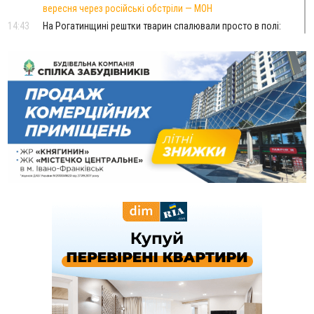
вересня через російські обстріли — МОН
14:43
На Рогатинщині рештки тварин спалювали просто в полі:
поліція розслідує отруєння земель
13:25
Пірс, ігровий майданчик і зона для пікніків: оголосили
тендер на 7 мільйонів на благоустрій Німецького озера
12:14
У Калуші на озері в міському парку масово загинули
качки та риба
11:18
Майстра лісу з Верховинщини оштрафували на 600 тисяч за
переправлення чоловіків до Румунії
10:49
На Прикарпатті через негоду сталися аварійні вимкнення
світла
10:43
За змову на тендері для Долинської лікарні двох
підприємців оштрафували на 272 тисячі гривень
10:09
Яремчанський суд виніс вирок чоловіку, який у Буковелі
вкрав із супермаркету пляшку віскі за 8,5 тисяч
09:53
В урочищі біля Галича археологи відкопали давньоруську
вагову гирку XII–XIII століть
09:39
У Франківську медики провели серію складних операцій
на аорті