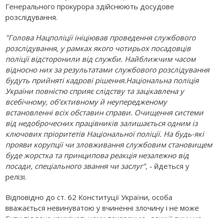
Генерального прокурора здійснюють досудове
розслідування.
"Голова Нацполіції ініціював проведення службового
розслідування, у рамках якого чотирьох посадовців
поліції відсторонили від служби. Найближчим часом
відносно них за результатами службового розслідування
будуть прийняті кадрові рішення.Національна поліція
України повністю сприяє слідству та зацікавлена у
всебічному, об’єктивному й неупередженому
встановленні всіх обставин справи. Очищення системи
від недоброчесних працівників залишається одним із
ключових пріоритетів Національної поліції. На будь-які
прояви корупції чи зловживання службовим становищем
буде жорстка та принципова реакція незалежно від
посади, спеціального звання чи заслуг",
- йдеться у
релізі.
Відповідно до ст. 62 Конституції України, особа
вважається невинуватою у вчиненні злочину і не може