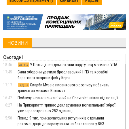
вибори до парламенту
кандидат
нардеп
НОВИНИ
Сьогодні
18:46
У Польщі невідомі скоїли наругу над могилою УПА
ФОТО
17:45
Сили оборони уразила Ярославський НПЗ та кораблі
берегової охорони фсб у Керчі
17:17
Скарби Музею писанкового розпису побачать
ВІДЕО
далеко за межами Коломиї
16:42
Поблизу Франківська п'яний на Chevrolet втікав від поліції
16:27
На Прикарпатті триває декларування вогнепальної зброї:
уже зареєстровано 282 одиниці
15:58
Понад 9 тис. прикарпатських вступників отримали
рекомендації до зарахування на бакалаврат у ВНЗ