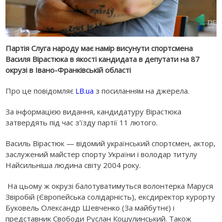
Партія Слуга народу має намір висунути спортсмена
Василя Вірастюка в якості кандидата в депутати на 87
окрузі в Івано-Франківській області
Про це повідомляє
LB.ua
з посиланням на джерела.
За інформацією видання, кандидатуру Вірастюка
затвердять під час з'їзду партії 11 лютого.
Василь Вірастюк — відомий український спортсмен, актор,
заслужений майстер спорту України і володар титулу
Найсильніша людина світу 2004 року.
На цьому ж окрузі балотуватимуться волонтерка Маруся
Звіробій (Європейська солідарність), ексдиректор курорту
Буковель Олександр Шевченко (За майбутнє) і
представник Свободи Руслан Кошулинський. Також