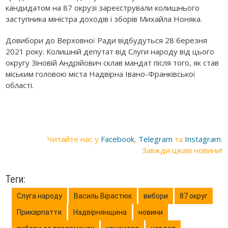
кандидатом на 87 окрузі зареєстрували колишнього
заступника міністра доходів і зборів Михайла Ноняка.
Довибори до Верховної Ради відбудуться 28 березня
2021 року. Колишній депутат від Слуги народу від цього
округу Зіновій Андрійович склав мандат після того, як став
міським головою міста Надвірна Івано-Франківської
області.
Читайте нас у
Facebook
,
Telegram
та
Instagram
.
Завжди цікаві новини!
Теги:
Слуга народу
Василь Вірастюк
вибори
87 округ
Прикарпаття
Надвірнянщина
новини