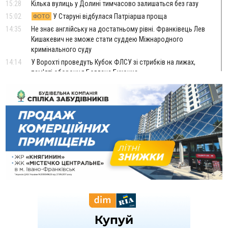
15:28
Кілька вулиць у Долині тимчасово залишаться без газу
15:02
У Старуні відбулася Патріарша проща
ФОТО
14:35
Не знає англійську на достатньому рівні. Франківець Лев
Кишакевич не зможе стати суддею Міжнародного
кримінального суду
14:14
У Ворохті проведуть Кубок ФЛСУ зі стрибків на лижах,
пам'яті оборонця Богдана Бухонка
13:30
На Калущині розшукали чоловіка, який три дні
ФОТО
блукав у лісі
13:14
Боднар розповів про реакцію влади Польщі на атаки на
українців та про зміни після 23 серпня
12:31
"Едельвейси" щемливо привітали рідну Коломию з
ВІДЕО
Днем міста
11:55
Вчора у Франківську, Коломиї, Долині та Яремче
зафіксували рекордну спеку
11:45
У Надвірній п'яна жінка побила малолітнього хлопчика: суд
призначив штраф і 30 тисяч компенсації
11:17
У басейні Дністра встановилася гідрологічна посуха - рівні
води наблизилися до найнижчих показників
11:09
У Бурштині поблизу АЗС сталася масова бійка, поліція