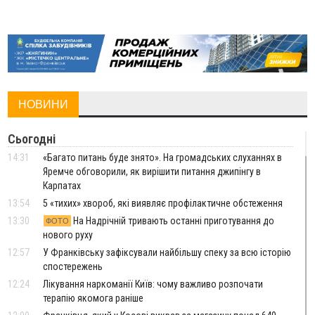
НОВИНИ
Сьогодні
14:31
«Багато питань буде знято». На громадських слуханнях в
Яремче обговорили, як вирішити питання джипінгу в
Карпатах
13:54
5 «тихих» хвороб, які виявляє профілактичне обстеження
13:30
На Надрічній тривають останні приготування до
ФОТО
нового руху
12:57
У Франківську зафіксували найбільшу спеку за всю історію
спостережень
12:24
Лікування наркоманії Київ: чому важливо розпочати
терапію якомога раніше