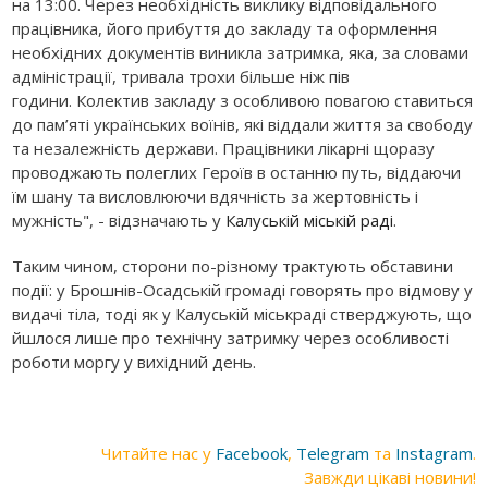
на 13:00. Через необхідність виклику відповідального
працівника, його прибуття до закладу та оформлення
необхідних документів виникла затримка, яка, за словами
адміністрації, тривала трохи більше ніж пів
години. Колектив закладу з особливою повагою ставиться
до пам’яті українських воїнів, які віддали життя за свободу
та незалежність держави. Працівники лікарні щоразу
проводжають полеглих Героїв в останню путь, віддаючи
їм шану та висловлюючи вдячність за жертовність і
мужність", - відзначають у
Калуській міській раді
.
Таким чином, сторони по-різному трактують обставини
події: у Брошнів-Осадській громаді говорять про відмову у
видачі тіла, тоді як у Калуській міськраді стверджують, що
йшлося лише про технічну затримку через особливості
роботи моргу у вихідний день.
Читайте нас у
Facebook
,
Telegram
та
Instagram
.
Завжди цікаві новини!