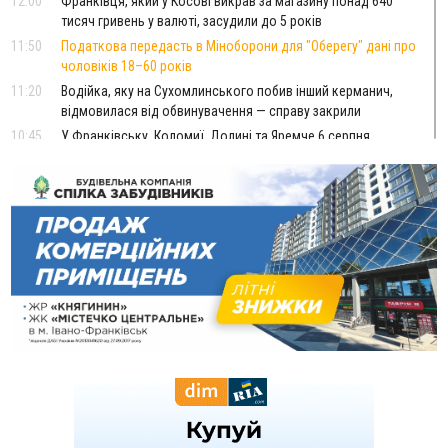
12:00
Франківця, який у Косові викрав за магазину понад 640
тисяч гривень у валюті, засудили до 5 років
11:50
Податкова передасть в Міноборони для "Оберегу" дані про
чоловіків 18–60 років
11:20
Водійка, яку на Сухомлинського побив інший керманич,
відмовилася від обвинувачення — справу закрили
10:45
У Франківську, Коломиї, Долині та Яремче 6 серпня
зафіксували рекордну спеку
10:02
Змушував надсилати інтимні фото: на Прикарпатті
затримали підозрюваного у розбещенні малолітньої
09:22
АМКУ розпочав справу проти Гвіздецької селищної ради
через різні ставки земельного податку
08:54
Синоптики попереджають про значний дощ на Прикарпатті
до кінця п'ятниці
08:45
Нафтогазову площу на межі Прикарпаття та Львівщини
повторно виставили на аукціон за 830 млн
Вчора
18:46
У Польщі невідомі скоїли наругу над могилою УПА
ФОТО
17:45
Сили оборони уразила Ярославський НПЗ та кораблі
берегової охорони фсб у Керчі