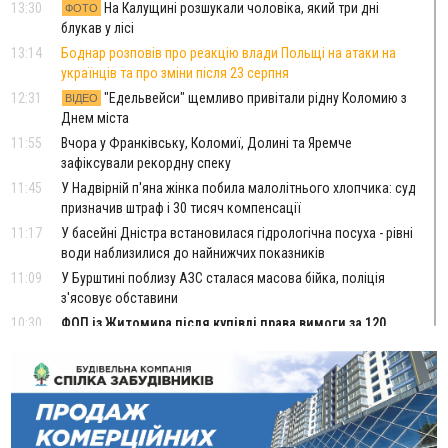
13:30
На Калущині розшукали чоловіка, який три дні
ФОТО
блукав у лісі
13:14
Боднар розповів про реакцію влади Польщі на атаки на
українців та про зміни після 23 серпня
12:31
"Едельвейси" щемливо привітали рідну Коломию з
ВІДЕО
Днем міста
11:55
Вчора у Франківську, Коломиї, Долині та Яремче
зафіксували рекордну спеку
11:45
У Надвірній п'яна жінка побила малолітнього хлопчика: суд
призначив штраф і 30 тисяч компенсації
11:17
У басейні Дністра встановилася гідрологічна посуха - рівні
води наблизилися до найнижчих показників
11:09
У Бурштині поблизу АЗС сталася масова бійка, поліція
з'ясовує обставини
10:30
ФОП із Житомира після купівлі права вимоги за 120
тисяч позивається до Франківська на понад 20 млн грн
08:52
У горах біля Осмолоди за допомогою БПЛА розшукали
двох жінок, які заблукали під час збирання ягід
Вчора