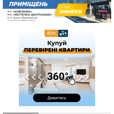
19:52
У Франківську вперше прооперували немовля без
відкритої операції
18:42
На лінії зіткнення загинув керівник пошукового загону
"Плацдарм" Олексій Юков
18:11
СБС за дві доби уразили 13 енергооб'єктів на окупованих
територіях
17:20
Українці подали рекордну кількість заяв до університетів.
Які спеціальності обирають
16:43
Зарплати на Прикарпатті за місяць зросли на 10%, але до
середньої по Україні ще далеко
16:14
Франківець, який стріляв біля АЗС, вийшов під заставу та
був повторно затриманий
15:54
Прикарпатець прийшов у Пенсійний та заявив поліції про
гранату, бо йому не нарахували пенсію
14:59
У Болгарії затримали прикарпатця, який виготовляв
наркотики для міжнародного синдикату
14:47
Стефанішина отримала нову підозру. Їй обирають
запобіжний захід
14:02
«Пілот з Лондона» видурив у жительки Коломийщини
майже 64 тисячі гривень