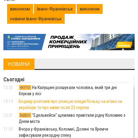
виконком
Івано-Франківськ
виконком
новини Івано-Франківськ
НОВИНИ
Сьогодні
13:30
На Калущині розшукали чоловіка, який три дні
ФОТО
блукав у лісі
13:14
Боднар розповів про реакцію влади Польщі на атаки на
українців та про зміни після 23 серпня
12:31
"Едельвейси" щемливо привітали рідну Коломию з
ВІДЕО
Днем міста
11:55
Вчора у Франківську, Коломиї, Долині та Яремче
зафіксували рекордну спеку