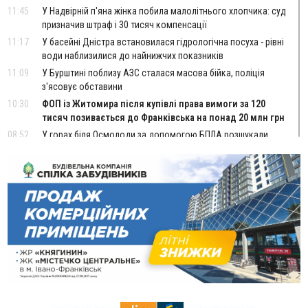
11:45
У Надвірній п'яна жінка побила малолітнього хлопчика: суд
призначив штраф і 30 тисяч компенсації
11:17
У басейні Дністра встановилася гідрологічна посуха - рівні
води наблизилися до найнижчих показників
11:09
У Бурштині поблизу АЗС сталася масова бійка, поліція
з'ясовує обставини
10:30
ФОП із Житомира після купівлі права вимоги за 120
тисяч позивається до Франківська на понад 20 млн грн
08:52
У горах біля Осмолоди за допомогою БПЛА розшукали
двох жінок, які заблукали під час збирання ягід
Вчора
19:52
У Франківську вперше прооперували немовля без
відкритої операції
18:42
На лінії зіткнення загинув керівник пошукового загону
"Плацдарм" Олексій Юков
18:11
СБС за дві доби уразили 13 енергооб'єктів на окупованих
територіях
17:20
Українці подали рекордну кількість заяв до університетів.
Які спеціальності обирають