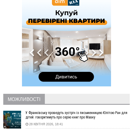
16:43
Зарплати на Прикарпатті за місяць зросли на 10%, але до
середньої по Україні ще далеко
16:14
Франківець, який стріляв біля АЗС, вийшов під заставу та
був повторно затриманий
15:54
Прикарпатець прийшов у Пенсійний та заявив поліції про
гранату, бо йому не нарахували пенсію
14:59
У Болгарії затримали прикарпатця, який виготовляв
наркотики для міжнародного синдикату
14:47
Стефанішина отримала нову підозру. Їй обирають
запобіжний захід
14:02
«Пілот з Лондона» видурив у жительки Коломийщини
майже 64 тисячі гривень
13:13
У четвер на Прикарпатті очікується сильна спека до 39°
13:00
На Снятинщині спіймали чоловіка, який зливав з цистерни
у полі невідому речовину
МОЖЛИВОСТІ
12:29
У МОЗ змінили підхід до госпіталізації та оновили правила
роботи стаціонарів
У Франківську проведуть зустріч із письменницею Юлітою Ран для
12:07
На межі Прикарпаття і Тернопільщини невідомі засипали
дітей: говоритимуть про серію книг про Мавку
русло Золотої Липи та облаштували переправу
28 КВІТНЯ 2026, 18:41
11:44
У Франківську та Яремче зафіксували нові температурні