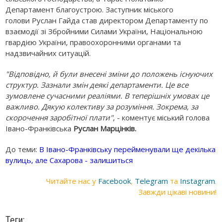
Департамент благоустрою. Заступник міського
голови Руслан Гайда став директором Департаменту по
взаємодії зі Збройними Силами України, Національною
гвардією України, правоохоронними органами та
надзвичайних ситуацій.
"Відповідно, й були внесені зміни до положень існуючих
структур. Зазнали змін деякі департаменти. Це все
зумовлене сучасними реаліями. В теперішніх умовах це
важливо. Дякую колективу за розуміння. Зокрема, за
скорочення заробітної плати"
, - коментує міський голова
Івано-Франківська
Руслан Марцінків.
До теми:
В Івано-Франківську перейменували ще декілька
вулиць, але Сахарова - залишиться
Читайте нас у
Facebook
,
Telegram
та
Instagram
.
Завжди цікаві новини!
Теги: