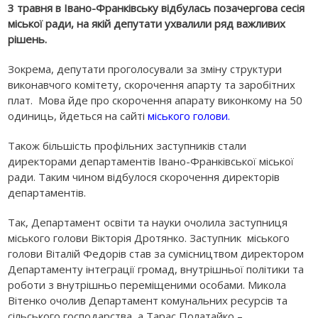
3 травня в Івано-Франківську відбулась позачергова сесія
міської ради, на якій депутати ухвалили ряд важливих
рішень.
Зокрема, депутати проголосували за зміну структури
виконавчого комітету, скорочення апарту та заробітних
плат. Мова йде про скорочення апарату виконкому на 50
одиниць, йдеться на сайті
міського голови.
Також більшість профільних заступників стали
директорами департаментів Івано-Франківської міської
ради. Таким чином відбулося скорочення директорів
департаментів.
Так, Департамент освіти та науки очолила заступниця
міського голови Вікторія Дротянко. Заступник міського
голови Віталій Федорів став за сумісництвом директором
Департаменту інтеграції громад, внутрішньої політики та
роботи з внутрішньо переміщеними особами. Микола
Вітенко очолив Департамент комунальних ресурсів та
сільського господарства, а Тарас Полатайко –