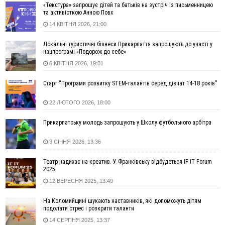
«Текстура» запрошує дітей та батьків на зустріч із письменницею
рекорди
та активісткою Анною Повх
11:17
Росія вдарила по Харкову "Бандероллю": є постраждалі,
14 КВІТНЯ 2026, 21:00
пошкоджено цивільне підприємство
10:54
Верховний суд повернув державі 1,5 га лісу із трьома
Локальні туристичні бізнеси Прикарпаття запрошують до участі у
ставками в Івано-Франківській громаді
нацпрограмі «Подорож до себе»
10:10
На Каскаді замість веж планують зробити сквер з
6 КВІТНЯ 2026, 19:01
дитмайданчиком
Старт “Програми розвитку STEM-талантів серед дівчат 14-18 років”
09:31
На Верховинщині під час пожежі будинку травмувалась
жінка
22 ЛЮТОГО 2026, 18:00
09:09
35 цимбалістів на Говерлі встановили Рекорд
ВІДЕО
України
Прикарпатську молодь запрошують у Школу футбольного арбітра
08:37
На Прикарпатті за пів року трапилось понад 100 ДТП через
нетверезих водіїв
3 СІЧНЯ 2026, 13:36
08:08
рф масовано атакувала Київ та область: 14 загиблих,
Театр надихає на креатив. У Франківську відбудеться IF IT Forum
десятки постраждалих і пожежі (фото, відео)
2025
04 Серпня
12 ВЕРЕСНЯ 2025, 13:49
19:49
«Коли я обернувся, ворог уже був у нашій траншеї»:
На Коломийщині шукають наставників, які допоможуть дітям
командир з Надвірної на псевдо «Француз»
подолати стрес і розкрити таланти
19:34
В міському озері Франківська втопився чоловік
14 СЕРПНЯ 2025, 13:37