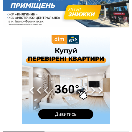
19:52
У Франківську вперше прооперували немовля без
відкритої операції
18:42
На лінії зіткнення загинув керівник пошукового загону
"Плацдарм" Олексій Юков
18:11
СБС за дві доби уразили 13 енергооб'єктів на окупованих
територіях
17:20
Українці подали рекордну кількість заяв до університетів.
Які спеціальності обирають
16:43
Зарплати на Прикарпатті за місяць зросли на 10%, але до
середньої по Україні ще далеко
16:14
Франківець, який стріляв біля АЗС, вийшов під заставу та
був повторно затриманий
15:54
Прикарпатець прийшов у Пенсійний та заявив поліції про
гранату, бо йому не нарахували пенсію
14:59
У Болгарії затримали прикарпатця, який виготовляв
наркотики для міжнародного синдикату
14:47
Стефанішина отримала нову підозру. Їй обирають
запобіжний захід
14:02
«Пілот з Лондона» видурив у жительки Коломийщини
майже 64 тисячі гривень