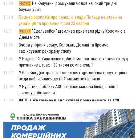
13:30
На Калущині розшукали чоловіка, який три дні
ФОТО
блукав у лісі
13:14
Боднар розповів про реакцію влади Польщі на атаки на
українців та про зміни після 23 серпня
12:31
"Едельвейси" щемливо привітали рідну Коломию з
ВІДЕО
Днем міста
11:55
Вчора у Франківську, Коломиї, Долині та Яремче
зафіксували рекордну спеку
11:45
У Надвірній п'яна жінка побила малолітнього хлопчика: суд
призначив штраф і 30 тисяч компенсації
11:17
У басейні Дністра встановилася гідрологічна посуха - рівні
води наблизилися до найнижчих показників
11:09
У Бурштині поблизу АЗС сталася масова бійка, поліція
з'ясовує обставини
10:30
ФОП із Житомира після купівлі права вимоги за 120
тисяч позивається до Франківська на понад 20 млн грн
08:52
У горах біля Осмолоди за допомогою БПЛА розшукали
двох жінок, які заблукали під час збирання ягід
Вчора