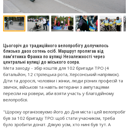
Цьогоріч до традиційного велопробігу долучилось
близько двох сотень осіб. Маршрут пролягав від
пам'ятника Франка по вулиці Незалежності через
центральні вулиці до міського озера.
Мета заходу - збір коштів для 102 бригади ТРО (4
батальйон, 12 стрілецька рота, Херсонський напрямок).
Діти та дорослі, чоловіки і жінки, люди різних професій та
звичок, військові та навіть ветерани з ампутаціями
пересіли на ровери, аби взяти участь у благодійному
велопробізі.
"Щороку організовуємо його до Дня міста і цей велопробіг
був за 102 бригаду ТРО: щоб стати учасником, треба
було зробити донат.
Дякую усім, хто нині був тут. А