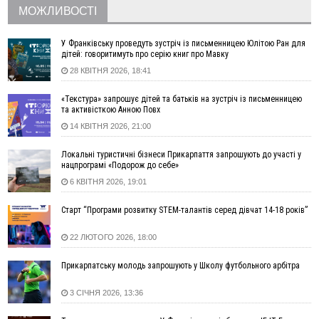
13:13
У четвер на Прикарпатті очікується сильна спека до 39°
МОЖЛИВОСТІ
13:00
На Снятинщині спіймали чоловіка, який зливав з цистерни
у полі невідому речовину
У Франківську проведуть зустріч із письменницею Юлітою Ран для
12:29
У МОЗ змінили підхід до госпіталізації та оновили правила
дітей: говоритимуть про серію книг про Мавку
роботи стаціонарів
28 КВІТНЯ 2026, 18:41
12:07
На межі Прикарпаття і Тернопільщини невідомі засипали
«Текстура» запрошує дітей та батьків на зустріч із письменницею
русло Золотої Липи та облаштували переправу
та активісткою Анною Повх
11:44
У Франківську та Яремче зафіксували нові температурні
14 КВІТНЯ 2026, 21:00
рекорди
11:17
Росія вдарила по Харкову "Бандероллю": є постраждалі,
Локальні туристичні бізнеси Прикарпаття запрошують до участі у
пошкоджено цивільне підприємство
нацпрограмі «Подорож до себе»
10:54
Верховний суд повернув державі 1,5 га лісу із трьома
6 КВІТНЯ 2026, 19:01
ставками в Івано-Франківській громаді
Старт “Програми розвитку STEM-талантів серед дівчат 14-18 років”
10:10
На Каскаді замість веж планують зробити сквер з
дитмайданчиком
22 ЛЮТОГО 2026, 18:00
09:31
На Верховинщині під час пожежі будинку травмувалась
жінка
Прикарпатську молодь запрошують у Школу футбольного арбітра
09:09
35 цимбалістів на Говерлі встановили Рекорд
ВІДЕО
України
3 СІЧНЯ 2026, 13:36
08:37
На Прикарпатті за пів року трапилось понад 100 ДТП через