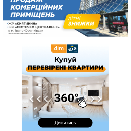
13:30
На Надрічній тривають останні приготування до
ФОТО
нового руху
12:57
У Франківську зафіксували найбільшу спеку за всю історію
спостережень
12:24
Лікування наркоманії Київ: чому важливо розпочати
терапію якомога раніше
12:00
Франківця, який у Косові викрав за магазину понад 640
тисяч гривень у валюті, засудили до 5 років
11:50
Податкова передасть в Міноборони для "Оберегу" дані про
чоловіків 18–60 років
11:20
Водійка, яку на Сухомлинського побив інший керманич,
відмовилася від обвинувачення — справу закрили
10:45
У Франківську, Коломиї, Долині та Яремче 6 серпня
зафіксували рекордну спеку
10:02
Змушував надсилати інтимні фото: на Прикарпатті
затримали підозрюваного у розбещенні малолітньої
09:22
АМКУ розпочав справу проти Гвіздецької селищної ради
через різні ставки земельного податку
08:54
Синоптики попереджають про значний дощ на Прикарпатті
до кінця п'ятниці