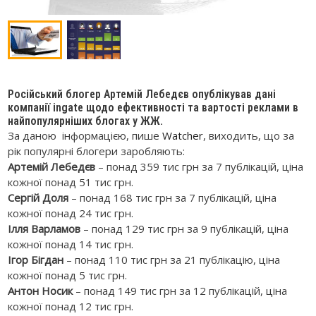
Російський блогер Артемій Лебедєв опублікував дані
компанії ingate щодо ефективності та вартості реклами в
найпопулярніших блогах у ЖЖ.
За даною інформацією, пише
Watcher
, виходить, що за
рік популярні блогери заробляють:
Артемій Лебедєв
– понад 359 тис грн за 7 публікацій, ціна
кожної понад 51 тис грн.
Сергій Доля
– понад 168 тис грн за 7 публікацій, ціна
кожної понад 24 тис грн.
Ілля Варламов
– понад 129 тис грн за 9 публікацій, ціна
кожної понад 14 тис грн.
Ігор Бігдан
– понад 110 тис грн за 21 публікацію, ціна
кожної понад 5 тис грн.
Антон Носик
– понад 149 тис грн за 12 публікацій, ціна
кожної понад 12 тис грн.