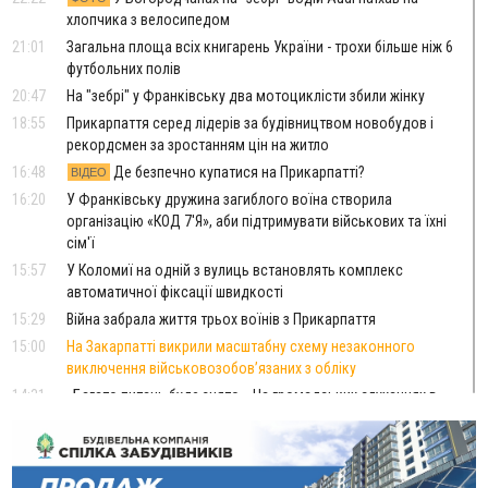
хлопчика з велосипедом
21:01
Загальна площа всіх книгарень України - трохи більше ніж 6
футбольних полів
20:47
На "зебрі" у Франківську два мотоциклісти збили жінку
18:55
Прикарпаття серед лідерів за будівництвом новобудов і
рекордсмен за зростанням цін на житло
16:48
Де безпечно купатися на Прикарпатті?
ВІДЕО
16:20
У Франківську дружина загиблого воїна створила
організацію «КОД 7'Я», аби підтримувати військових та їхні
сім'ї
15:57
У Коломиї на одній з вулиць встановлять комплекс
автоматичної фіксації швидкості
15:29
Війна забрала життя трьох воїнів з Прикарпаття
15:00
На Закарпатті викрили масштабну схему незаконного
виключення військовозобов’язаних з обліку
14:31
«Багато питань буде знято». На громадських слуханнях в
Яремче обговорили, як вирішити питання джипінгу в
Карпатах
13:54
5 «тихих» хвороб, які виявляє профілактичне обстеження