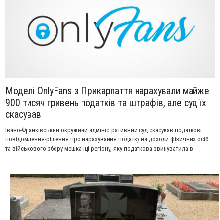
Моделі OnlyFans з Прикарпаття нарахували майже
900 тисяч гривень податків та штрафів, але суд їх
скасував
Івано-Франківський окружний адміністративний суд скасував податкові
повідомлення-рішення про нарахування податку на доходи фізичних осіб
та військового збору мешканці регіону, яку податкова звинуватила в
отриманні незадекларованих прибутків від платформи OnlyFans.