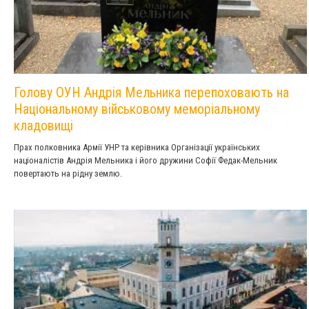
Голову ОУН Андрія Мельника перепоховають на
Національному військовому меморіальному
кладовищі
Прах полковника Армії УНР та керівника Організації українських
націоналістів Андрія Мельника і його дружини Софії Федак-Мельник
повертають на рідну землю.