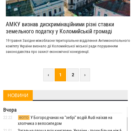
АМКУ визнав дискримінаційними різні ставки
земельного податку у Коломийській громаді
19 травня Західне міжобласне територіальне відділення Антимонопольного
комітету України визнало дії Коломийської міської ради порушенням
законодавства про захист економічної конкуренції.
‹
1
2
›
НОВИНИ
Вчора
22:22
У Богородчанах на "зебрі" водій Audi наїхав на
ФОТО
хлопчика з велосипедом
21:01
Загальна площа всіх книгарень України - трохи більше ніж 6