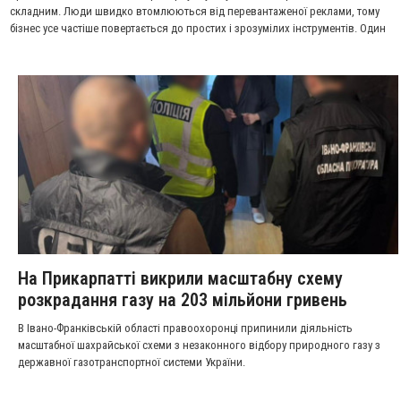
складним. Люди швидко втомлюються від перевантаженої реклами, тому
бізнес усе частіше повертається до простих і зрозумілих інструментів. Один
із них – наклейки. Вони не виглядають нав’язливо, але при цьому постійно
залишаються в полі зору.
На Прикарпатті викрили масштабну схему
розкрадання газу на 203 мільйони гривень
В Івано-Франківській області правоохоронці припинили діяльність
масштабної шахрайської схеми з незаконного відбору природного газу з
державної газотранспортної системи України.