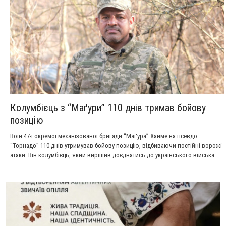
Колумбієць з “Маґури” 110 днів тримав бойову
позицію
Воїн 47-ї окремої механізованої бригади “Маґура” Хайме на псевдо
“Торнадо” 110 днів утримував бойову позицію, відбиваючи постійні ворожі
атаки. Він колумбієць, який вирішив доєднатись до українського війська.