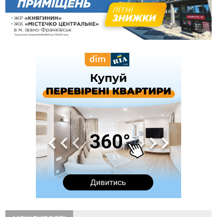
12:57
У Франківську зафіксували найбільшу спеку за всю історію
спостережень
12:24
Лікування наркоманії Київ: чому важливо розпочати
терапію якомога раніше
12:00
Франківця, який у Косові викрав за магазину понад 640
тисяч гривень у валюті, засудили до 5 років
11:50
Податкова передасть в Міноборони для "Оберегу" дані про
чоловіків 18–60 років
11:20
Водійка, яку на Сухомлинського побив інший керманич,
відмовилася від обвинувачення — справу закрили
10:45
У Франківську, Коломиї, Долині та Яремче 6 серпня
зафіксували рекордну спеку
10:02
Змушував надсилати інтимні фото: на Прикарпатті
затримали підозрюваного у розбещенні малолітньої
09:22
АМКУ розпочав справу проти Гвіздецької селищної ради
через різні ставки земельного податку
08:54
Синоптики попереджають про значний дощ на Прикарпатті
до кінця п'ятниці
08:45
Нафтогазову площу на межі Прикарпаття та Львівщини
повторно виставили на аукціон за 830 млн