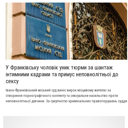
У Франківську чоловік уник тюрми за шантаж
інтимними кадрами та примус неповнолітньої до
сексу
Івано-Франківський міський суд виніс вирок місцевому жителю за
створення порнографічного контенту та сексуальне насильство проти
неповнолітньої дівчини. За сукупністю кримінальних правопорушень суддя
призначила чоловіку остаточне покарання у виді п'яти років пробаційного
нагляду, тобто контролю на волі без відправки у виправну колонію.