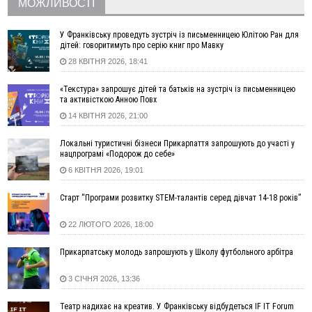
МОЖЛИВОСТІ
06 Серпня
18:46
У Польщі невідомі скоїли наругу над могилою УПА
ФОТО
У Франківську проведуть зустріч із письменницею Юлітою Ран для
дітей: говоритимуть про серію книг про Мавку
17:45
Сили оборони уразила Ярославський НПЗ та кораблі
28 КВІТНЯ 2026, 18:41
берегової охорони фсб у Керчі
17:17
Скарби Музею писанкового розпису побачать
ВІДЕО
«Текстура» запрошує дітей та батьків на зустріч із письменницею
далеко за межами Коломиї
та активісткою Анною Повх
16:42
Поблизу Франківська п'яний на Chevrolet втікав від поліції
14 КВІТНЯ 2026, 21:00
16:27
На Прикарпатті триває декларування вогнепальної зброї:
уже зареєстровано 282 одиниці
Локальні туристичні бізнеси Прикарпаття запрошують до участі у
нацпрограмі «Подорож до себе»
15:58
Понад 9 тис. прикарпатських вступників отримали
6 КВІТНЯ 2026, 19:01
рекомендації до зарахування на бакалаврат у ВНЗ
15:28
Кілька вулиць у Долині тимчасово залишаться без газу
Старт “Програми розвитку STEM-талантів серед дівчат 14-18 років”
15:02
У Старуні відбулася Патріарша проща
ФОТО
22 ЛЮТОГО 2026, 18:00
14:35
Не знає англійську на достатньому рівні. Франківець Лев
Кишакевич не зможе стати суддею Міжнародного
Прикарпатську молодь запрошують у Школу футбольного арбітра
кримінального суду
14:14
У Ворохті проведуть Кубок ФЛСУ зі стрибків на лижах,
3 СІЧНЯ 2026, 13:36
пам'яті оборонця Богдана Бухонка
13:30
На Калущині розшукали чоловіка, який три дні
ФОТО
Театр надихає на креатив. У Франківську відбудеться IF IT Forum