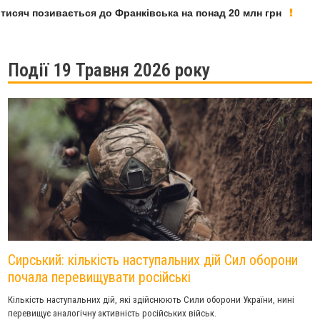
яч позивається до Франківська на понад 20 млн грн
У Ф
Події 19 Травня 2026 року
Сирський: кількість наступальних дій Сил оборони
почала перевищувати російські
Кількість наступальних дій, які здійснюють Сили оборони України, нині
перевищує аналогічну активність російських військ.