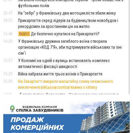
футбольних полів
20:47
На "зебрі" у Франківську два мотоциклісти збили жінку
18:55
Прикарпаття серед лідерів за будівництвом новобудов і
рекордсмен за зростанням цін на житло
16:48
Де безпечно купатися на Прикарпатті?
ВІДЕО
16:20
У Франківську дружина загиблого воїна створила
організацію «КОД 7'Я», аби підтримувати військових та їхні
сім'ї
15:57
У Коломиї на одній з вулиць встановлять комплекс
автоматичної фіксації швидкості
15:29
Війна забрала життя трьох воїнів з Прикарпаття
15:00
На Закарпатті викрили масштабну схему незаконного
виключення військовозобов’язаних з обліку
14:31
«Багато питань буде знято». На громадських слуханнях в
Яремче обговорили, як вирішити питання джипінгу в
Карпатах
13:54
5 «тихих» хвороб, які виявляє профілактичне обстеження
13:30
На Надрічній тривають останні приготування до
ФОТО
нового руху