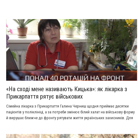
«На сході мене називають Кицька»: як лікарка з
Прикарпаття рятує військових
Сімейна лікарка з Прикарпаття Галина Черниш щодня приймає десятки
пацієнтів у поліклініці, а за потреби змінює білий халат на військову форму
й вирушає ближче до фронту рятувати життя українських захисників. Для
неї медицина давно стала не просто професією, а способом життя.