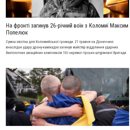
На фронті загинув 26-річний воїн з Коломиї Максим
Попелюк
Сумна звістка для Коломийської громади. 21 травня на Донеччині
внаслідок удару дрону-камікадзе загинув майстер відділення ударних
безпілотних авіаційних комплексів 10-ї окремої гірсько-штурмової бригади
солдат Максим Попелюк.