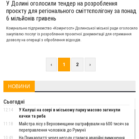
У Долині оголосили тендер на розроблення
проєкту для регіонального сміттєполігону за понад
6 мільйонів гривень
Комунальне підприємство «Комунгосп» Долинської міської ради оголосило
закупівлю послуг із розроблення проєктної документації для отримання
дозволу на операції з оброблення відходів.
‹
1
2
›
НОВИНИ
Сьогодні
12:14
У Калуші на озері в міському парку масово загинули
качки та риба
11:18
Майстра лісу з Верховинщини оштрафували на 600 тисяч за
переправлення чоловіків до Румунії
10:49
На Прикарпатті через негоду сталися аварійні вимкнення