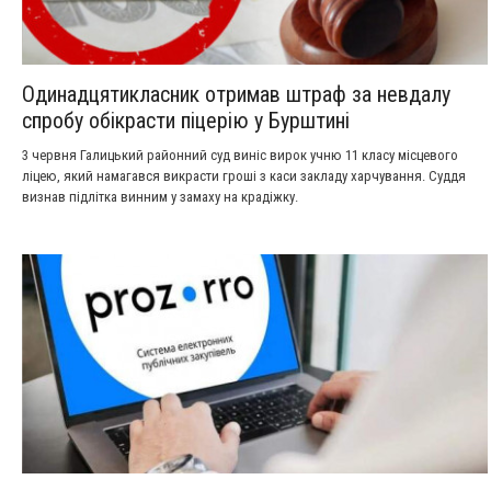
Одинадцятикласник отримав штраф за невдалу
спробу обікрасти піцерію у Бурштині
3 червня Галицький районний суд виніс вирок учню 11 класу місцевого
ліцею, який намагався викрасти гроші з каси закладу харчування. Суддя
визнав підлітка винним у замаху на крадіжку.