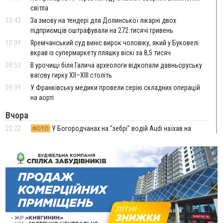
світла
10:43
За змову на тендері для Долинської лікарні двох
підприємців оштрафували на 272 тисячі гривень
10:09
Яремчанський суд виніс вирок чоловіку, який у Буковелі
вкрав із супермаркету пляшку віскі за 8,5 тисяч
09:53
В урочищі біля Галича археологи відкопали давньоруську
вагову гирку XII–XIII століть
09:39
У Франківську медики провели серію складних операцій
на аорті
Вчора
22:22
У Богородчанах на "зебрі" водій Audi наїхав на
ФОТО
хлопчика з велосипедом
21:01
Загальна площа всіх книгарень України - трохи більше ніж 6
футбольних полів
20:47
На "зебрі" у Франківську два мотоциклісти збили жінку
18:55
Прикарпаття серед лідерів за будівництвом новобудов і
рекордсмен за зростанням цін на житло
16:48
Де безпечно купатися на Прикарпатті?
ВІДЕО
16:20
У Франківську дружина загиблого воїна створила