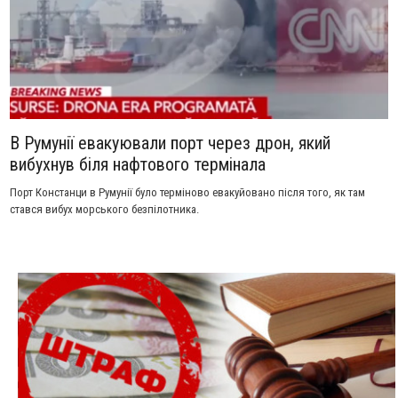
В Румунії евакуювали порт через дрон, який
вибухнув біля нафтового термінала
Порт Констанци в Румунії було терміново евакуйовано після того, як там
стався вибух морського безпілотника.