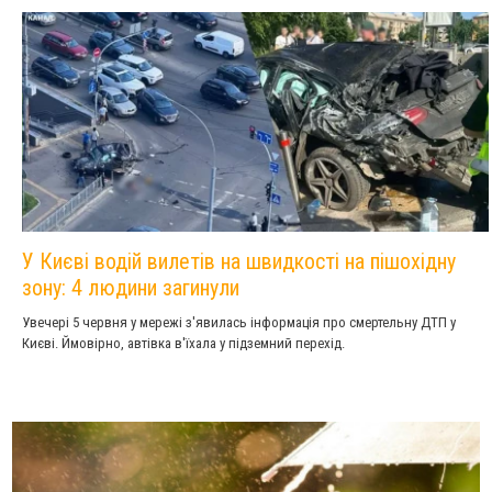
У Києві водій вилетів на швидкості на пішохідну
зону: 4 людини загинули
Увечері 5 червня у мережі з'явилась інформація про смертельну ДТП у
Києві. Ймовірно, автівка в'їхала у підземний перехід.