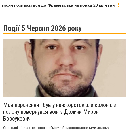
сяч позивається до Франківська на понад 20 млн грн
У 
Події 5 Червня 2026 року
Мав поранення і був у найжорстокішій колонії: з
полону повернувся воїн з Долини Мирон
Борсукевич
Сьогодні під час чергового обміну військовополоненими додому