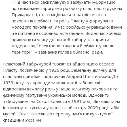
"Під час такої сесії плануємо заслухати інформацію
про виконання програми розвитку пластового руху на
Прикарпатті, стан національно-патріотичного
виховання в області та роль Пласту у формуванні
молодого покоління. У час російсько-української війни
це питання є особливо актуальним. Водночас хочемо
привернути увагу до потреб табору та сприяти
модернізації електропостачання й облаштуванню
території", – зазначив голова обласної ради.
Пластовий табір-музей "Сокіл" є найдавнішою оселею
Пласту, посвяченою у 1926 році. Земельну ділянку для
пластунів придбав і подарував Андрей Шептицький. До
1939 року тут проводили молодіжні табори, які
відігравали важливу роль у національному вихованні та
фізичному гартуванні української молоді. Відновити
таборування на Соколі вдалося у 1991 році. Зважаючи на
історичну та суспільну цінність об’єкта, у 2009 році табір-
музей "Сокіл" внесли до переліку пам’яток культурної
спадщини України.