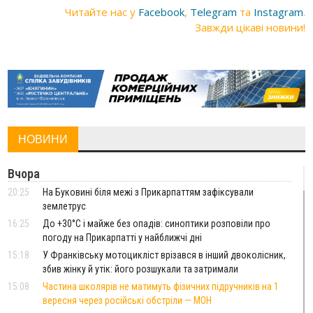
Читайте нас у
Facebook
,
Telegram
та
Instagram
.
Завжди цікаві новини!
НОВИНИ
Вчора
20:25
На Буковині біля межі з Прикарпаттям зафіксували
землетрус
16:25
До +30°C і майже без опадів: синоптики розповіли про
погоду на Прикарпатті у найближчі дні
15:18
У Франківську мотоцикліст врізався в інший двоколісник,
збив жінку й утік: його розшукали та затримали
15:08
Частина школярів не матимуть фізичних підручників на 1
вересня через російські обстріли — МОН