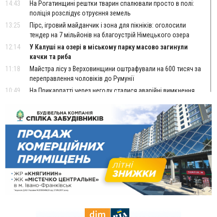
14:43
На Рогатинщині рештки тварин спалювали просто в полі:
поліція розслідує отруєння земель
13:25
Пірс, ігровий майданчик і зона для пікніків: оголосили
тендер на 7 мільйонів на благоустрій Німецького озера
12:14
У Калуші на озері в міському парку масово загинули
качки та риба
11:18
Майстра лісу з Верховинщини оштрафували на 600 тисяч за
переправлення чоловіків до Румунії
10:49
На Прикарпатті через негоду сталися аварійні вимкнення
світла
10:43
За змову на тендері для Долинської лікарні двох
підприємців оштрафували на 272 тисячі гривень
10:09
Яремчанський суд виніс вирок чоловіку, який у Буковелі
вкрав із супермаркету пляшку віскі за 8,5 тисяч
09:53
В урочищі біля Галича археологи відкопали давньоруську
вагову гирку XII–XIII століть
09:39
У Франківську медики провели серію складних операцій
на аорті
07 Серпня