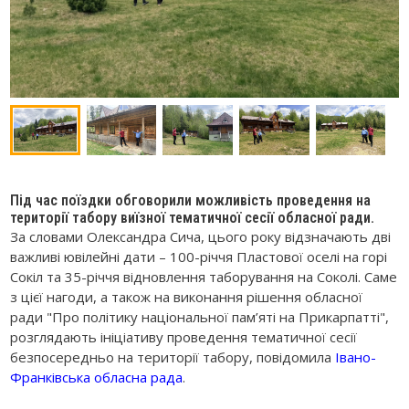
Під час поїздки обговорили можливість проведення на
території табору виїзної тематичної сесії обласної ради.
За словами Олександра Сича, цього року відзначають дві
важливі ювілейні дати – 100-річчя Пластової оселі на горі
Сокіл та 35-річчя відновлення таборування на Соколі. Саме
з цієї нагоди, а також на виконання рішення обласної
ради "Про політику національної пам’яті на Прикарпатті",
розглядають ініціативу проведення тематичної сесії
безпосередньо на території табору, повідомила
Івано-
Франківська обласна рада
.