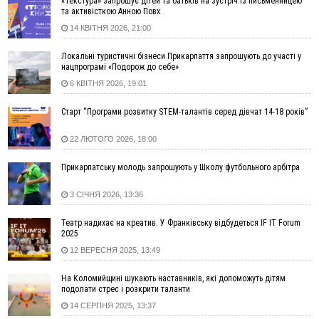
«Текстура» запрошує дітей та батьків на зустріч із письменницею
13:30
На Надрічній тривають останні приготування до
ФОТО
та активісткою Анною Повх
нового руху
14 КВІТНЯ 2026, 21:00
12:57
У Франківську зафіксували найбільшу спеку за всю історію
спостережень
Локальні туристичні бізнеси Прикарпаття запрошують до участі у
нацпрограмі «Подорож до себе»
12:24
Лікування наркоманії Київ: чому важливо розпочати
терапію якомога раніше
6 КВІТНЯ 2026, 19:01
12:00
Франківця, який у Косові викрав за магазину понад 640
Старт “Програми розвитку STEM-талантів серед дівчат 14-18 років”
тисяч гривень у валюті, засудили до 5 років
11:50
Податкова передасть в Міноборони для "Оберегу" дані про
22 ЛЮТОГО 2026, 18:00
чоловіків 18–60 років
11:20
Водійка, яку на Сухомлинського побив інший керманич,
Прикарпатську молодь запрошують у Школу футбольного арбітра
відмовилася від обвинувачення — справу закрили
3 СІЧНЯ 2026, 13:36
10:45
У Франківську, Коломиї, Долині та Яремче 6 серпня
зафіксували рекордну спеку
Театр надихає на креатив. У Франківську відбудеться IF IT Forum
10:02
Змушував надсилати інтимні фото: на Прикарпатті
2025
затримали підозрюваного у розбещенні малолітньої
12 ВЕРЕСНЯ 2025, 13:49
09:22
АМКУ розпочав справу проти Гвіздецької селищної ради
через різні ставки земельного податку
На Коломийщині шукають наставників, які допоможуть дітям
подолати стрес і розкрити таланти
08:54
Синоптики попереджають про значний дощ на Прикарпатті
14 СЕРПНЯ 2025, 13:37
до кінця п'ятниці