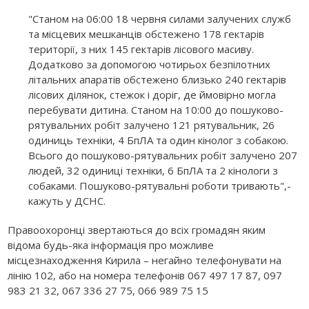
"Станом на 06:00 18 червня силами залучених служб
та місцевих мешканців обстежено 178 гектарів
території, з них 145 гектарів лісового масиву.
Додатково за допомогою чотирьох безпілотних
літальних апаратів обстежено близько 240 гектарів
лісових ділянок, стежок і доріг, де ймовірно могла
перебувати дитина. Станом на 10:00 до пошуково-
рятувальних робіт залучено 121 рятувальник, 26
одиниць техніки, 4 БпЛА та один кінолог з собакою.
Всього до пошуково-рятувальних робіт залучено 207
людей, 32 одиниці техніки, 6 БпЛА та 2 кінологи з
собаками. Пошуково-рятувальні роботи тривають",-
кажуть у ДСНС.
Правоохоронці звертаються до всіх громадян яким
відома будь-яка інформація про можливе
місцезнаходження Кирила – негайно телефонувати на
лінію 102, або на номера телефонів 067 497 17 87, 097
983 21 32, 067 336 27 75, 066 989 75 15