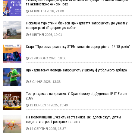
двох жінок, які заблукали під час збирання ягід
та активісткою Анною Повх
14 КВІТНЯ 2026, 21:00
05 Серпня
19:52
У Франківську вперше прооперували немовля без
Локальні туристичні бізнеси Прикарпаття запрошують до участі у
відкритої операції
нацпрограмі «Подорож до себе»
18:42
На лінії зіткнення загинув керівник пошукового загону
6 КВІТНЯ 2026, 19:01
"Плацдарм" Олексій Юков
Старт “Програми розвитку STEM-талантів серед дівчат 14-18 років”
18:11
СБС за дві доби уразили 13 енергооб'єктів на окупованих
територіях
22 ЛЮТОГО 2026, 18:00
17:20
Українці подали рекордну кількість заяв до університетів.
Які спеціальності обирають
Прикарпатську молодь запрошують у Школу футбольного арбітра
16:43
Зарплати на Прикарпатті за місяць зросли на 10%, але до
середньої по Україні ще далеко
3 СІЧНЯ 2026, 13:36
16:14
Франківець, який стріляв біля АЗС, вийшов під заставу та
Театр надихає на креатив. У Франківську відбудеться IF IT Forum
був повторно затриманий
2025
15:54
Прикарпатець прийшов у Пенсійний та заявив поліції про
12 ВЕРЕСНЯ 2025, 13:49
гранату, бо йому не нарахували пенсію
14:59
У Болгарії затримали прикарпатця, який виготовляв
На Коломийщині шукають наставників, які допоможуть дітям
наркотики для міжнародного синдикату
подолати стрес і розкрити таланти
14:47
Стефанішина отримала нову підозру. Їй обирають
14 СЕРПНЯ 2025, 13:37
запобіжний захід