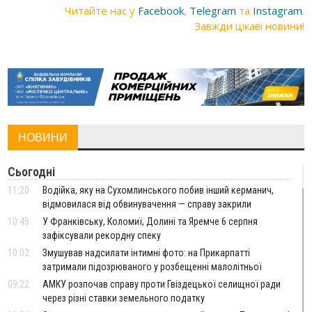
Читайте нас у
Facebook
,
Telegram
та
Instagram
.
Завжди цікаві новини!
НОВИНИ
Сьогодні
11:20
Водійка, яку на Сухомлинського побив інший керманич,
відмовилася від обвинувачення — справу закрили
10:45
У Франківську, Коломиї, Долині та Яремче 6 серпня
зафіксували рекордну спеку
10:02
Змушував надсилати інтимні фото: на Прикарпатті
затримали підозрюваного у розбещенні малолітньої
09:22
АМКУ розпочав справу проти Гвіздецької селищної ради
через різні ставки земельного податку