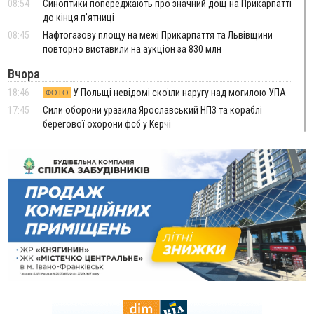
08:54
Синоптики попереджають про значний дощ на Прикарпатті
до кінця п'ятниці
08:45
Нафтогазову площу на межі Прикарпаття та Львівщини
повторно виставили на аукціон за 830 млн
Вчора
18:46
У Польщі невідомі скоїли наругу над могилою УПА
ФОТО
17:45
Сили оборони уразила Ярославський НПЗ та кораблі
берегової охорони фсб у Керчі
17:17
Скарби Музею писанкового розпису побачать
ВІДЕО
далеко за межами Коломиї
16:42
Поблизу Франківська п'яний на Chevrolet втікав від поліції
16:27
На Прикарпатті триває декларування вогнепальної зброї:
уже зареєстровано 282 одиниці
15:58
Понад 9 тис. прикарпатських вступників отримали
рекомендації до зарахування на бакалаврат у ВНЗ
15:28
Кілька вулиць у Долині тимчасово залишаться без газу
15:02
У Старуні відбулася Патріарша проща
ФОТО
14:35
Не знає англійську на достатньому рівні. Франківець Лев
Кишакевич не зможе стати суддею Міжнародного