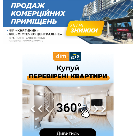
14:35
Не знає англійську на достатньому рівні. Франківець Лев
Кишакевич не зможе стати суддею Міжнародного
кримінального суду
14:14
У Ворохті проведуть Кубок ФЛСУ зі стрибків на лижах,
пам'яті оборонця Богдана Бухонка
13:30
На Калущині розшукали чоловіка, який три дні
ФОТО
блукав у лісі
13:14
Боднар розповів про реакцію влади Польщі на атаки на
українців та про зміни після 23 серпня
12:31
"Едельвейси" щемливо привітали рідну Коломию з
ВІДЕО
Днем міста
11:55
Вчора у Франківську, Коломиї, Долині та Яремче
зафіксували рекордну спеку
11:45
У Надвірній п'яна жінка побила малолітнього хлопчика: суд
призначив штраф і 30 тисяч компенсації
11:17
У басейні Дністра встановилася гідрологічна посуха - рівні
води наблизилися до найнижчих показників
11:09
У Бурштині поблизу АЗС сталася масова бійка, поліція
з'ясовує обставини
10:30
ФОП із Житомира після купівлі права вимоги за 120