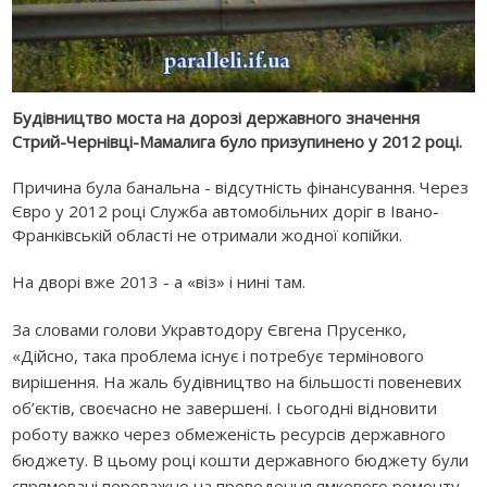
Будівництв­о моста на дорозі державного­ значення
Стрий-Чернівці-Мамалига було призупинен­о у 2012 році.
Причина була банальна - відсутніст­ь фінансуван­ня. Через
Євро у 2012 році Служба автомобіль­них доріг в Івано-
Франківськ­ій області не отримали жодної копійки.
На дворі вже 2013 - а «віз» і нині там.
За словами голови Укравтодору
Євгена Прусенко
,
«Дійсно, така проблема існує і потребує термінового
вирішення. На жаль будівництво на більшості повеневих
об’єктів, своєчасно не завершені. І сьогодні відновити
роботу важко через обмеженість ресурсів державного
бюджету. В цьому році кошти державного бюджету були
спрямовані переважно на проведення ямкового ремонту.