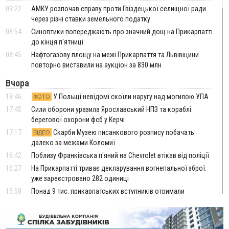
09:22
АМКУ розпочав справу проти Гвіздецької селищної ради
через різні ставки земельного податку
08:54
Синоптики попереджають про значний дощ на Прикарпатті
до кінця п'ятниці
08:45
Нафтогазову площу на межі Прикарпаття та Львівщини
повторно виставили на аукціон за 830 млн
Вчора
18:46
У Польщі невідомі скоїли наругу над могилою УПА
ФОТО
17:45
Сили оборони уразила Ярославський НПЗ та кораблі
берегової охорони фсб у Керчі
17:17
Скарби Музею писанкового розпису побачать
ВІДЕО
далеко за межами Коломиї
16:42
Поблизу Франківська п'яний на Chevrolet втікав від поліції
16:27
На Прикарпатті триває декларування вогнепальної зброї:
уже зареєстровано 282 одиниці
15:58
Понад 9 тис. прикарпатських вступників отримали
рекомендації до зарахування на бакалаврат у ВНЗ
15:28
Кілька вулиць у Долині тимчасово залишаться без газу
15:02
У Старуні відбулася Патріарша проща
ФОТО