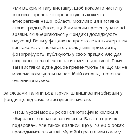
«Ми відкрили таку виставку, щоб показати частину
жіночих сорочок, які презентують кожен з
етнорегіонів нашої області. Можливо ця виставка
стане традиційною, щоб ми могли презентувати всі
зразки, які зберігаються у фондах і досліджують
науковці. Вони у фондах не просто лежать «мертвим
вантажем», у нас багато дослідників приходять,
фотографують, публікують у своїх працях. Але для
широкого кола ці експонати є менш доступні. Тому
такі виставки дуже добре презентують те, що ми не
можемо показувати на постійній основі»,- пояснює
очільниця музею.
За словами Галини Беднарчик, ці вишиванки збирали у
фонди ще від самого заснування музею.
«Наш музей має 85 років і етнографічна колекція
збиралась з початку заснування. Багато сорочок
подаровані. Але також є записи, що у 70-80-х роках
проводились закупівлі. Музейні працівники їхали у