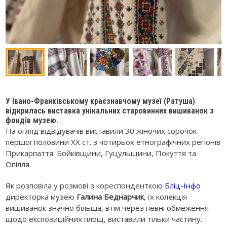
У Івано-Франківському краєзнавчому музеї (Ратуша)
відкрилась виставка унікальних старовинних вишиванок з
фондів музею.
На огляд відвідувачів виставили 30 жіночих сорочок
першої половини ХХ ст. з чотирьох етнографічних регіонів
Прикарпаття: Бойківщини, Гуцульщини, Покуття та
Опілля.
Як розповіла у розмові з кореспонденткою
Бліц-Інфо
директорка музею
Галина Беднарчик
, їх колекція
вишиванок значно більша, втім через певні обмеження
щодо експозиційних площ, виставили тільки частину.