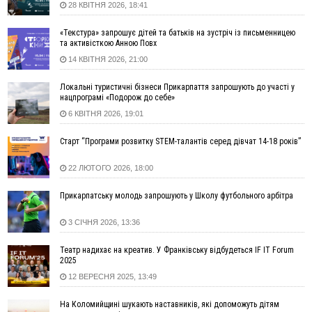
28 КВІТНЯ 2026, 18:41
10:02
Змушував надсилати інтимні фото: на Прикарпатті
затримали підозрюваного у розбещенні малолітньої
«Текстура» запрошує дітей та батьків на зустріч із письменницею
09:22
АМКУ розпочав справу проти Гвіздецької селищної ради
та активісткою Анною Повх
через різні ставки земельного податку
14 КВІТНЯ 2026, 21:00
08:54
Синоптики попереджають про значний дощ на Прикарпатті
до кінця п'ятниці
Локальні туристичні бізнеси Прикарпаття запрошують до участі у
нацпрограмі «Подорож до себе»
08:45
Нафтогазову площу на межі Прикарпаття та Львівщини
повторно виставили на аукціон за 830 млн
6 КВІТНЯ 2026, 19:01
06 Серпня
Старт “Програми розвитку STEM-талантів серед дівчат 14-18 років”
18:46
У Польщі невідомі скоїли наругу над могилою УПА
ФОТО
22 ЛЮТОГО 2026, 18:00
17:45
Сили оборони уразила Ярославський НПЗ та кораблі
берегової охорони фсб у Керчі
Прикарпатську молодь запрошують у Школу футбольного арбітра
17:17
Скарби Музею писанкового розпису побачать
ВІДЕО
далеко за межами Коломиї
3 СІЧНЯ 2026, 13:36
16:42
Поблизу Франківська п'яний на Chevrolet втікав від поліції
Театр надихає на креатив. У Франківську відбудеться IF IT Forum
16:27
На Прикарпатті триває декларування вогнепальної зброї:
2025
уже зареєстровано 282 одиниці
12 ВЕРЕСНЯ 2025, 13:49
15:58
Понад 9 тис. прикарпатських вступників отримали
рекомендації до зарахування на бакалаврат у ВНЗ
На Коломийщині шукають наставників, які допоможуть дітям