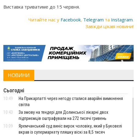
Виставка триватиме до 15 червня.
Читайте нас у
Facebook
,
Telegram
та
Instagram
.
Завжди цікаві новини!
НОВИНИ
Сьогодні
10:49
На Прикарпатті через негоду сталися аварійні вимкнення
світла
10:43
За змову на тендері для Долинської лікарні двох
підприємців оштрафували на 272 тисячі гривень
10:09
Яремчанський суд виніс вирок чоловіку, який у Буковелі
вкрав із супермаркету пляшку віскі за 8,5 тисяч