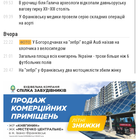
09:53
В урочищі біля Галича археологи відкопали давньоруську
вагову гирку XII–XIII століть
09:39
У Франківську медики провели серію складних операцій
на аорті
Вчора
22:22
У Богородчанах на "зебрі" водій Audi наїхав на
ФОТО
хлопчика з велосипедом
21:01
Загальна площа всіх книгарень України - трохи більше ніж 6
футбольних полів
20:47
На "зебрі" у Франківську два мотоциклісти збили жінку
18:55
Прикарпаття серед лідерів за будівництвом новобудов і
рекордсмен за зростанням цін на житло
16:48
Де безпечно купатися на Прикарпатті?
ВІДЕО
16:20
У Франківську дружина загиблого воїна створила
організацію «КОД 7'Я», аби підтримувати військових та їхні
сім'ї
15:57
У Коломиї на одній з вулиць встановлять комплекс
автоматичної фіксації швидкості
15:29
Війна забрала життя трьох воїнів з Прикарпаття