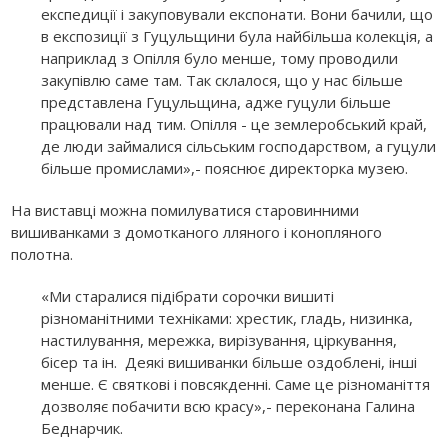
експедиції і закуповували експонати. Вони бачили, що
в експозиції з Гуцульщини була найбільша колекція, а
наприклад з Опілля було менше, тому проводили
закупівлю саме там. Так склалося, що у нас більше
представлена Гуцульщина, адже гуцули більше
працювали над тим. Опілля - це землеробський край,
де люди займалися сільським господарством, а гуцули
більше промислами»,- пояснює директорка музею.
На виставці можна помилуватися старовинними
вишиванками з домотканого лляного і конопляного
полотна.
«Ми старалися підібрати сорочки вишиті
різноманітними техніками: хрестик, гладь, низинка,
настилування, мережка, вирізування, ціркування,
бісер та ін. Деякі вишиванки більше оздоблені, інші
менше. Є святкові і повсякденні. Саме це різноманіття
дозволяє побачити всю красу»,- переконана Галина
Беднарчик.