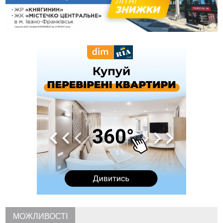
вагову гирку XII–XIII століть
09:39
У Франківську медики провели серію складних операцій
на аорті
07 Серпня
22:22
У Богородчанах на "зебрі" водій Audi наїхав на
ФОТО
хлопчика з велосипедом
21:01
Загальна площа всіх книгарень України - трохи більше ніж 6
футбольних полів
20:47
На "зебрі" у Франківську два мотоциклісти збили жінку
18:55
Прикарпаття серед лідерів за будівництвом новобудов і
рекордсмен за зростанням цін на житло
16:48
Де безпечно купатися на Прикарпатті?
ВІДЕО
16:20
У Франківську дружина загиблого воїна створила
організацію «КОД 7'Я», аби підтримувати військових та їхні
сім'ї
15:57
У Коломиї на одній з вулиць встановлять комплекс
автоматичної фіксації швидкості
15:29
Війна забрала життя трьох воїнів з Прикарпаття
15:00
На Закарпатті викрили масштабну схему незаконного
МОЖЛИВОСТІ