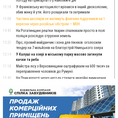
погоду на Прикарпатті у найближчі дні
15:18
У Франківську мотоцикліст врізався в інший двоколісник,
збив жінку й утік: його розшукали та затримали
15:08
Частина школярів не матимуть фізичних підручників на 1
вересня через російські обстріли — МОН
14:43
На Рогатинщині рештки тварин спалювали просто в полі:
поліція розслідує отруєння земель
13:25
Пірс, ігровий майданчик і зона для пікніків: оголосили
тендер на 7 мільйонів на благоустрій Німецького озера
12:14
У Калуші на озері в міському парку масово загинули
качки та риба
11:18
Майстра лісу з Верховинщини оштрафували на 600 тисяч за
переправлення чоловіків до Румунії
10:49
На Прикарпатті через негоду сталися аварійні вимкнення
світла
10:43
За змову на тендері для Долинської лікарні двох
підприємців оштрафували на 272 тисячі гривень
10:09
Яремчанський суд виніс вирок чоловіку, який у Буковелі
вкрав із супермаркету пляшку віскі за 8,5 тисяч
09:53
В урочищі біля Галича археологи відкопали давньоруську