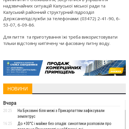
надзвичайних ситуацій Калуської міської ради та
Калуський районний структурний підрозділ
Держсанепідслужби за телефонами: (03472) 2-41-90, 6-
53-07, 6-09-86.
Для пиття та приготування їжі треба використовувати
тільки відстояну кип’ячену чи фасовану питну воду.
НОВИНИ
Вчора
20:25
На Буковині біля межі з Прикарпаттям зафіксували
землетрус
16:25
До +30°C і майже без опадів: синоптики розповіли про