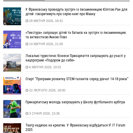
виключення військовозобов’язаних з обліку
14:31
«Багато питань буде знято». На громадських слуханнях в
У Франківську проведуть зустріч із письменницею Юлітою Ран для
Яремче обговорили, як вирішити питання джипінгу в
дітей: говоритимуть про серію книг про Мавку
Карпатах
28 КВІТНЯ 2026, 18:41
13:54
5 «тихих» хвороб, які виявляє профілактичне обстеження
«Текстура» запрошує дітей та батьків на зустріч із письменницею
13:30
На Надрічній тривають останні приготування до
ФОТО
та активісткою Анною Повх
нового руху
14 КВІТНЯ 2026, 21:00
12:57
У Франківську зафіксували найбільшу спеку за всю історію
спостережень
Локальні туристичні бізнеси Прикарпаття запрошують до участі у
нацпрограмі «Подорож до себе»
12:24
Лікування наркоманії Київ: чому важливо розпочати
терапію якомога раніше
6 КВІТНЯ 2026, 19:01
12:00
Франківця, який у Косові викрав за магазину понад 640
Старт “Програми розвитку STEM-талантів серед дівчат 14-18 років”
тисяч гривень у валюті, засудили до 5 років
11:50
Податкова передасть в Міноборони для "Оберегу" дані про
22 ЛЮТОГО 2026, 18:00
чоловіків 18–60 років
11:20
Водійка, яку на Сухомлинського побив інший керманич,
Прикарпатську молодь запрошують у Школу футбольного арбітра
відмовилася від обвинувачення — справу закрили
3 СІЧНЯ 2026, 13:36
10:45
У Франківську, Коломиї, Долині та Яремче 6 серпня
зафіксували рекордну спеку
Театр надихає на креатив. У Франківську відбудеться IF IT Forum
10:02
Змушував надсилати інтимні фото: на Прикарпатті
2025