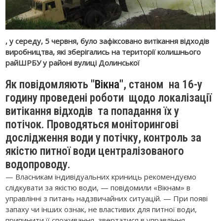
, у середу, 5 червня, було зафіксовано витікання відходів
виробництва, які зберігались на території колишнього
райШРБУ у районі вулиці Долинської
Як повідомляють
"Вікна"
, станом на 16-у
годину проведені роботи щодо локалізації
витікання відходів та попадання їх у
потічок. Проводяться моніторингові
дослідження води у потічку, контроль за
якістю питної води централізованого
водопроводу.
— Власникам індивідуальних криниць рекомендуємо
слідкувати за якістю води, — повідомили «Вікнам» в
управлінні з питань надзвичайних ситуацій. — При появі
запаху чи інших ознак, не властивих для питної води,
припинити її споживання, звертатися в управління