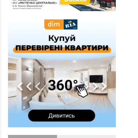
11:50
Податкова передасть в Міноборони для
"Оберегу" дані про чоловіків 18–60 років
11:20
Водійка, яку на Сухомлинського побив інший
керманич, відмовилася від обвинувачення —
справу закрили
10:45
У Франківську, Коломиї, Долині та Яремче 6
серпня зафіксували рекордну спеку
10:02
Змушував надсилати інтимні фото: на
Прикарпатті затримали підозрюваного у
розбещенні малолітньої
09:22
АМКУ розпочав справу проти Гвіздецької
селищної ради через різні ставки земельного
податку
08:54
Синоптики попереджають про значний дощ на
Прикарпатті до кінця п'ятниці
08:45
Нафтогазову площу на межі Прикарпаття та
Львівщини повторно виставили на аукціон за
830 млн
Вчора