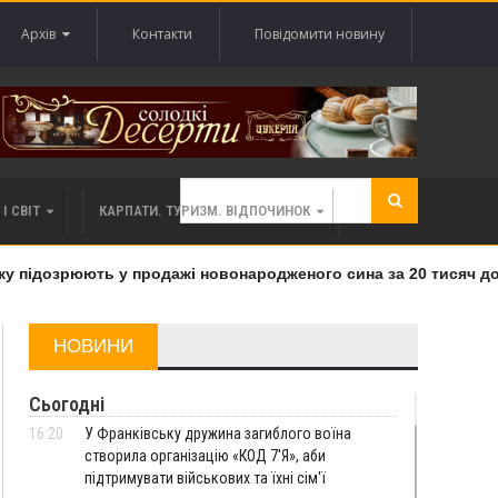
Архів
Контакти
Повідомити новину
І СВІТ
КАРПАТИ. ТУРИЗМ. ВІДПОЧИНОК
підозрюють у продажі новонародженого сина за 20 тисяч долар
НОВИНИ
Сьогодні
16:20
У Франківську дружина загиблого воїна
створила організацію «КОД 7'Я», аби
підтримувати військових та їхні сім'ї