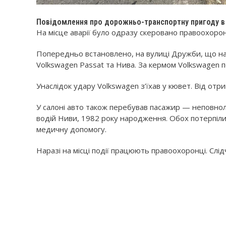
Повідомлення про дорожньо-транспортну пригоду в м
На місце аварії було одразу скеровано правоохорон
Попередньо встановлено, на вулиці Дружби, що на 
Volkswagen Passat та Нива. За кермом Volkswagen
Унаслідок удару Volkswagen з’їхав у кювет. Від отрим
У салоні авто також перебував пасажир — неповнолі
водій Ниви, 1982 року народження. Обох потерпілих
медичну допомогу.
Наразі на місці події працюють правоохоронці. Слідч