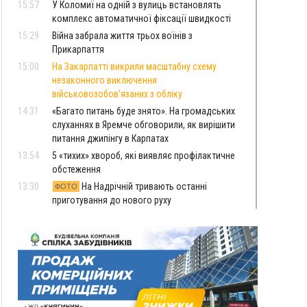
15:57
У Коломиї на одній з вулиць встановлять
комплекс автоматичної фіксації швидкості
15:29
Війна забрала життя трьох воїнів з
Прикарпаття
15:00
На Закарпатті викрили масштабну схему
незаконного виключення
військовозобов’язаних з обліку
14:31
«Багато питань буде знято». На громадських
слуханнях в Яремче обговорили, як вирішити
питання джипінгу в Карпатах
13:54
5 «тихих» хвороб, які виявляє профілактичне
обстеження
13:30
На Надрічній тривають останні
ФОТО
приготування до нового руху
12:57
У Франківську зафіксували найбільшу спеку за
всю історію спостережень
12:24
Лікування наркоманії Київ: чому важливо
розпочати терапію якомога раніше
12:00
Франківця, який у Косові викрав за магазину
понад 640 тисяч гривень у валюті, засудили до
5 років