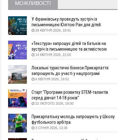
18:46
У Польщі невідомі скоїли наругу над
МОЖЛИВОСТІ
ФОТО
могилою УПА
17:45
Сили оборони уразила Ярославський НПЗ та
У Франківську проведуть зустріч із
кораблі берегової охорони фсб у Керчі
письменницею Юлітою Ран для дітей:
говоритимуть про серію книг про Мавку
17:17
Скарби Музею писанкового розпису
28 КВІТНЯ 2026, 18:41
ВІДЕО
побачать далеко за межами Коломиї
«Текстура» запрошує дітей та батьків на
16:42
Поблизу Франківська п'яний на Chevrolet
зустріч із письменницею та активісткою
втікав від поліції
Анною Повх
14 КВІТНЯ 2026, 21:00
16:27
На Прикарпатті триває декларування
вогнепальної зброї: уже зареєстровано 282
Локальні туристичні бізнеси Прикарпаття
одиниці
запрошують до участі у нацпрограмі
15:58
Понад 9 тис. прикарпатських вступників
«Подорож до себе»
6 КВІТНЯ 2026, 19:01
отримали рекомендації до зарахування на
бакалаврат у ВНЗ
Старт “Програми розвитку STEM-талантів
серед дівчат 14-18 років”
15:28
Кілька вулиць у Долині тимчасово залишаться
22 ЛЮТОГО 2026, 18:00
без газу
15:02
У Старуні відбулася Патріарша проща
ФОТО
Прикарпатську молодь запрошують у Школу
14:35
Не знає англійську на достатньому рівні.
футбольного арбітра
Франківець Лев Кишакевич не зможе стати
3 СІЧНЯ 2026, 13:36
суддею Міжнародного кримінального суду