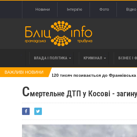
Новини
Інтерв'ю
Фото
Відео
ВЛАДА І ПОЛІТИКА
КРИМІНАЛ
БІЗНЕС І 
ВАЖЛИВІ НОВИНИ
лі права вимоги за 120 тисяч позивається до Франківська на 
С
мертельне ДТП у Косові - загину