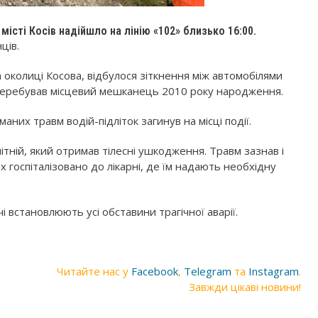
істі Косів надійшло на лінію «102» близько 16:00.
ців.
околиці Косова, відбулося зіткнення між автомобілями
 перебував місцевий мешканець 2010 року народження.
аних травм водій-підліток загинув на місці події.
тній, який отримав тілесні ушкодження. Травм зазнав і
 госпіталізовано до лікарні, де їм надають необхідну
і встановлюють усі обставини трагічної аварії.
Читайте нас у
Facebook
,
Telegram
та
Instagram
.
Завжди цікаві новини!