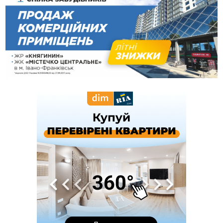
штрафу від ТЦК за неявку по повістці
12:26
Про франківських лікарів, які рятують військових
ВІДЕО
від фантомного болю, зняли документальний фільм
11:12
Україна придбала у Туреччини 70 ракет ATACMS та 12
пускових установок M270
08 Серпня
20:25
На Буковині біля межі з Прикарпаттям зафіксували
землетрус
16:25
До +30°C і майже без опадів: синоптики розповіли про
погоду на Прикарпатті у найближчі дні
15:18
У Франківську мотоцикліст врізався в інший двоколісник,
збив жінку й утік: його розшукали та затримали
15:08
Частина школярів не матимуть фізичних підручників на 1
вересня через російські обстріли — МОН
14:43
На Рогатинщині рештки тварин спалювали просто в полі:
поліція розслідує отруєння земель
13:25
Пірс, ігровий майданчик і зона для пікніків: оголосили
тендер на 7 мільйонів на благоустрій Німецького озера
12:14
У Калуші на озері в міському парку масово загинули