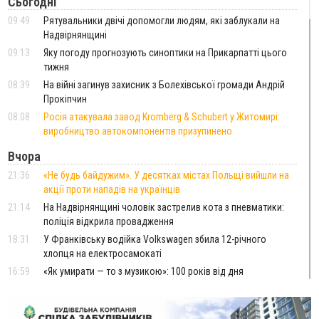
Сьогодні
09:49
Рятувальники двічі допомогли людям, які заблукали на
Надвірнянщині
09:13
Яку погоду прогнозують синоптики на Прикарпатті цього
тижня
08:39
На війні загинув захисник з Болехівської громади Андрій
Прокіпчин
08:08
Росія атакувала завод Kromberg & Schubert у Житомирі:
виробництво автокомпонентів призупинено
Вчора
21:36
«Не будь байдужим». У десятках містах Польщі вийшли на
акції проти нападів на українців
21:14
На Надвірнянщині чоловік застрелив кота з пневматики:
поліція відкрила провадження
18:31
У Франківську водійка Volkswagen збила 12-річного
хлопця на електросамокаті
16:59
«Як умирати — то з музикою»: 100 років від дня
народження уродженця Стецеви Євгена Грицяка, який
підняв Норильське повстання
13:01
Ветеран з Франківська через суд скасував 17 тисяч