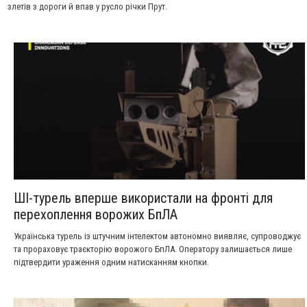
злетів з дороги й впав у русло річки Прут.
ШІ-турель вперше використали на фронті для
перехоплення ворожих БпЛА
Українська турель із штучним інтелектом автономно виявляє, супроводжує
та прораховує траєкторію ворожого БпЛА. Оператору залишається лише
підтвердити ураження одним натисканням кнопки.