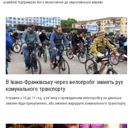
асамблеї підтримали його включення до європейської мережі
паломницьких шляхів.
В Івано-Франківську через велопробіг змінять рух
комунального транспорту
9 травня з 10 до 11 год. у зв'язку з проведенням велопробігу на декілька
хвилин буде призупинено, або змінено маршрути комунального транспорту.