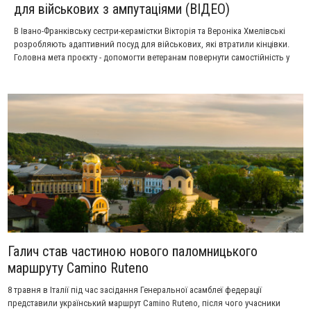
для військових з ампутаціями (ВІДЕО)
В Івано-Франківську сестри-керамістки Вікторія та Вероніка Хмелівські
розробляють адаптивний посуд для військових, які втратили кінцівки.
Головна мета проєкту - допомогти ветеранам повернути самостійність у
побуті та зробити щоденні речі, зокрема споживання їжі, комфортнішими.
Галич став частиною нового паломницького
маршруту Camino Ruteno
8 травня в Італії під час засідання Генеральної асамблеї федерації
представили український маршрут Camino Ruteno, після чого учасники