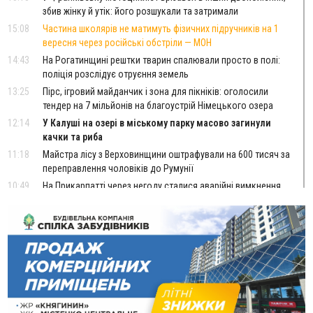
збив жінку й утік: його розшукали та затримали
15:08
Частина школярів не матимуть фізичних підручників на 1
вересня через російські обстріли — МОН
14:43
На Рогатинщині рештки тварин спалювали просто в полі:
поліція розслідує отруєння земель
13:25
Пірс, ігровий майданчик і зона для пікніків: оголосили
тендер на 7 мільйонів на благоустрій Німецького озера
12:14
У Калуші на озері в міському парку масово загинули
качки та риба
11:18
Майстра лісу з Верховинщини оштрафували на 600 тисяч за
переправлення чоловіків до Румунії
10:49
На Прикарпатті через негоду сталися аварійні вимкнення
світла
10:43
За змову на тендері для Долинської лікарні двох
підприємців оштрафували на 272 тисячі гривень
10:09
Яремчанський суд виніс вирок чоловіку, який у Буковелі
вкрав із супермаркету пляшку віскі за 8,5 тисяч
09:53
В урочищі біля Галича археологи відкопали давньоруську
вагову гирку XII–XIII століть
09:39
У Франківську медики провели серію складних операцій