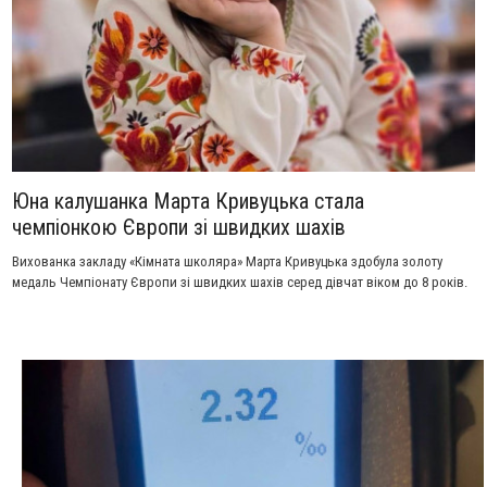
Юна калушанка Марта Кривуцька стала
чемпіонкою Європи зі швидких шахів
Вихованка закладу «Кімната школяра» Марта Кривуцька здобула золоту
медаль Чемпіонату Європи зі швидких шахів серед дівчат віком до 8 років.