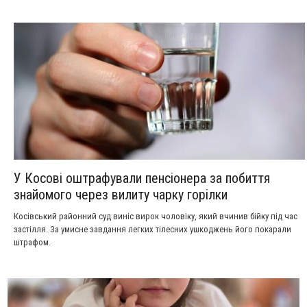
службовій недбалості, що спричинила тяжкі наслідки.
У Косові оштрафували пенсіонера за побиття
знайомого через вилиту чарку горілки
Косівський районний суд виніс вирок чоловіку, який вчинив бійку під час
застілля. За умисне завдання легких тілесних ушкоджень його покарали
штрафом.