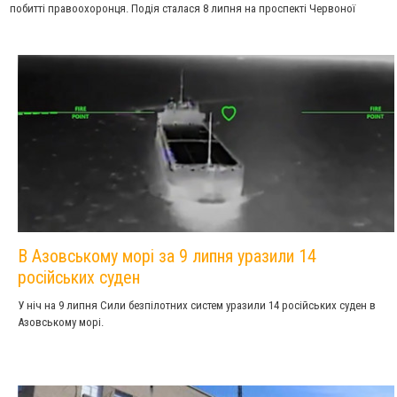
побитті правоохоронця. Подія сталася 8 липня на проспекті Червоної
Калини під час заходів з оповіщення, які проводили військові та
поліцейські.
В Азовському морі за 9 липня уразили 14
російських суден
У ніч на 9 липня Сили безпілотних систем уразили 14 російських суден в
Азовському морі.