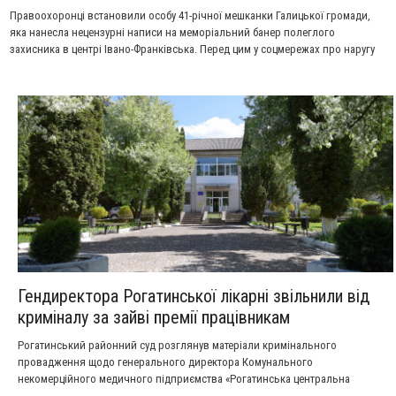
Правоохоронці встановили особу 41-річної мешканки Галицької громади,
яка нанесла нецензурні написи на меморіальний банер полеглого
захисника в центрі Івано-Франківська. Перед цим у соцмережах про наругу
повідомила дружина бійця, яка закликала допомогти опізнати
зловмисницю, після чого поліція оперативно провела перевірку та
з'ясувала, хто це зробив, а зараз розшукує її.
Гендиректора Рогатинської лікарні звільнили від
криміналу за зайві премії працівникам
Рогатинський районний суд розглянув матеріали кримінального
провадження щодо генерального директора Комунального
некомерційного медичного підприємства «Рогатинська центральна
районна лікарня» Руслана Паньківа. Керівника установи обвинувачували у