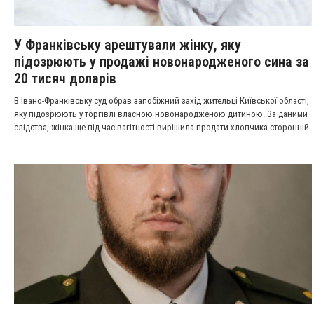
У Франківську арештували жінку, яку
підозрюють у продажі новонародженого сина за
20 тисяч доларів
В Івано-Франківську суд обрав запобіжний захід жительці Київської області,
яку підозрюють у торгівлі власною новонародженою дитиною. За даними
слідства, жінка ще під час вагітності вирішила продати хлопчика сторонній
особі за 20 тисяч доларів США, а після народження дитини отримала
обумовлену суму.