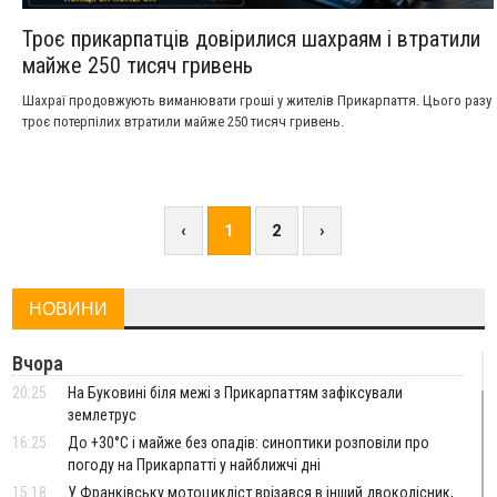
Троє прикарпатців довірилися шахраям і втратили
майже 250 тисяч гривень
Шахраї продовжують виманювати гроші у жителів Прикарпаття. Цього разу
троє потерпілих втратили майже 250 тисяч гривень.
‹
1
2
›
НОВИНИ
Вчора
20:25
На Буковині біля межі з Прикарпаттям зафіксували
землетрус
16:25
До +30°C і майже без опадів: синоптики розповіли про
погоду на Прикарпатті у найближчі дні
15:18
У Франківську мотоцикліст врізався в інший двоколісник,