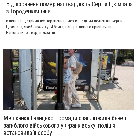
Від поранень помер нацгвардієць Сергій Цюмпала
з Городенківщини
8 липня від отриманих поранень помер молодший лейтенант Сергій
Цюмпала, який служив у 14 бригаді оперативного призначення
Національної гвардії України.
Мешканка Галицької громади спаплюжила банер
загиблого військового у Франківську: поліція
встановила її особу